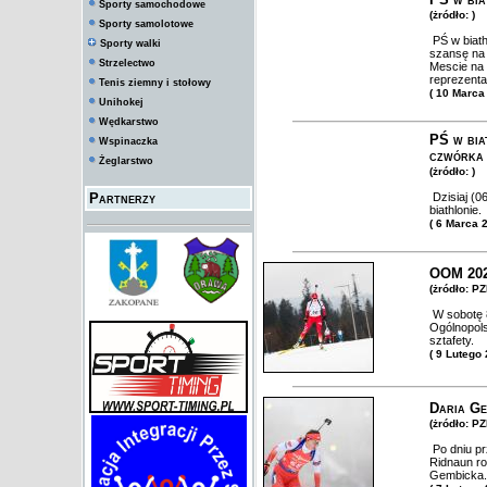
Sporty samochodowe
(żródło: )
Sporty samolotowe
PŚ w biath
Sporty walki
szansę na
Strzelectwo
Mescie na 
reprezenta
Tenis ziemny i stołowy
( 10 Marca
Unihokej
Wędkarstwo
PŚ w bia
Wspinaczka
czwórka
Żeglarstwo
(żródło: )
Partnerzy
Dzisiaj (0
biathlonie.
( 6 Marca 
OOM 2025
(żródło: PZ
W sobotę 8
Ogólnopols
sztafety.
( 9 Lutego
Daria Ge
(żródło: PZ
Po dniu prz
Ridnaun ro
Gembicka.