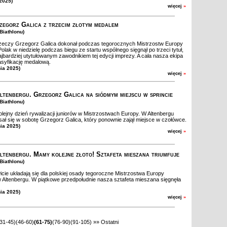
 2025)
więcej
»
egorz Galica z trzecim złotym medalem
Biathlonu)
rzeczy Grzegorz Galica dokonał podczas tegorocznych Mistrzostw Europy
Polak w niedzielę podczas biegu ze startu wspólnego sięgnął po trzeci tytuł,
ajbardziej utytułowanym zawodnikiem tej edycji imprezy. A cała nasza ekipa
asyfikację medalową.
nia 2025)
więcej
»
tenbergu. Grzegorz Galica na siódmym miejscu w sprincie
Biathlonu)
lejny dzień rywalizacji juniorów w Mistrzostwach Europy. W Altenbergu
sał się w sobotę Grzegorz Galica, który ponownie zajął miejsce w czołówce.
nia 2025)
więcej
»
tenbergu. Mamy kolejne złoto! Sztafeta mieszana triumfuje
Biathlonu)
ie układają się dla polskiej osady tegoroczne Mistrzostwa Europy
 Altenbergu. W piątkowe przedpołudnie nasza sztafeta mieszana sięgnęła
nia 2025)
więcej
»
(31-45)
(46-60)
(61-75)
(76-90)
(91-105)
»»
Ostatni