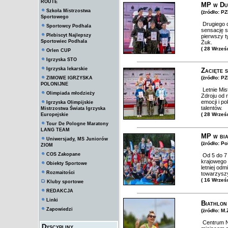
ROUTE
MP w Dus
Szkoła Mistrzostwa
(żródło: PZ
Sportowego
Drugiego d
Sportowcy Podhala
sensację s
Plebiscyt Najlepszy
pierwszy ty
Sportowiec Podhala
Żuk.
( 28 Wrześ
Orlen CUP
Igrzyska STO
Igrzyska lekarskie
Zacięte 
(żródło: PZ
ZIMOWE IGRZYSKA
POLONIJNE
Letnie Mis
Olimpiada młodzieży
Zdroju od 
emocji i p
Igrzyska Olimpijskie
talentów.
Mistrzostwa Świata Igrzyska
( 28 Wrześ
Europejskie
Tour De Pologne Maratony
LANG TEAM
MP w bia
Uniwersjady, MS Juniorów
(żródło: P
ZIOM
COS Zakopane
Od 5 do 7 
krajowego 
Obiekty Sportowe
letniej odm
Rozmaitości
towarzyszy
( 16 Wrześ
Kluby sportowe
REDAKCJA
Linki
Biathlon
Zapowiedzi
(żródło: M
Centrum Na
Dyscypliny