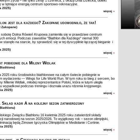
ełnym życia – nie tylko zimą! 1 czerwca, z okazji Dnia Dziecka, obiekt
ię w tętniące energią centrum sportowo-rekreacyjne.
a 2025)
więcej
»
hlon jest dla każdego? Zakopane udowodniło, że tak!
M Zakopane)
 sobotę Dolna Rówień Krupowa zamieniła się w prawdziwe centrum
ych emocji. Podczas zawodów "Biathlon dla Każdego" niemal 300
 stanęło na starcie, by sprawdzić się w tej dyscyplinie łączącej bieganie i
e.
a 2025)
więcej
»
at pobiegnie dla Mileny Widlak
Biathlonu)
 2025 roku środowisko biathlonowe na całym świecie pobiegnie w
 wydarzeniu — Wings for Life World Run. W tym roku to bieg z sercem, bo
 Milenie Widlak, młodej reprezentantce Polski, która w lutym uległa
 wypadkowi podczas treningu i doznała urazu rdzenia kręgowego.
nia 2025)
więcej
»
. Skład kadr A na kolejny sezon zatwierdzony
Biathlonu)
skiego Związku Biathlonu 16 kwietnia 2025 roku zatwierdził składy
cji narodowej na sezon 2025/2026. To wyjątkowy rok – sezon olimpijski,
lminacją będą Zimowe Igrzyska Olimpijskie w Mediolanie i Cortinie.
nia 2025)
więcej
»
thlonie - w Czechach daleko od ideału,