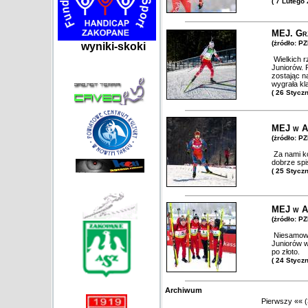
( 7 Lutego
MEJ. Grz
(żródło: PZ
wyniki-skoki
Wielkich 
Juniorów. 
zostając n
wygrała kl
( 26 Stycz
MEJ w Al
(żródło: PZ
Za nami ko
dobrze spi
( 25 Stycz
MEJ w Al
(żródło: PZ
Niesamowic
Juniorów w
po złoto.
( 24 Stycz
Archiwum
Pierwszy
««