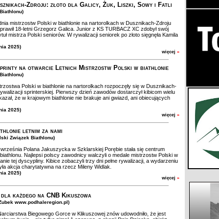
znikach-Zdroju: złoto dla Galicy, Żuk, Liszki, Sowy i Fatli
Biathlonu)
nia mistrzostw Polski w biathlonie na nartorolkach w Dusznikach-Zdroju
prawił 18-letni Grzegorz Galica. Junior z KS TURBACZ XC zdobył swój
tuł mistrza Polski seniorów. W rywalizacji seniorek po złoto sięgnęła Kamila
nia 2025)
więcej
»
sprinty na otwarcie Letnich Mistrzostw Polski w biathlonie
Biathlonu)
trzostwa Polski w biathlonie na nartorolkach rozpoczęły się w Dusznikach-
rywalizacji sprinterskiej. Pierwszy dzień zawodów dostarczył kibicom wielu
okazał, że w krajowym biathlonie nie brakuje ani gwiazd, ani obiecujących
nia 2025)
więcej
»
thlonie letnim za nami
olski Związek Biathlonu)
września Polana Jakuszycka w Szklarskiej Porębie stała się centrum
biathlonu. Najlepsi polscy zawodnicy walczyli o medale mistrzostw Polski w
ianie tej dyscypliny. Kibice zobaczyli trzy dni pełne rywalizacji, a wydarzeniu
ła akcja charytatywna na rzecz Mileny Widlak.
nia 2025)
więcej
»
 dla każdego na CNB Kikuszowa
.Zubek www.podhaleregion.pl)
rciarstwa Biegowego Gorce w Klikuszowej znów udowodniło, że jest