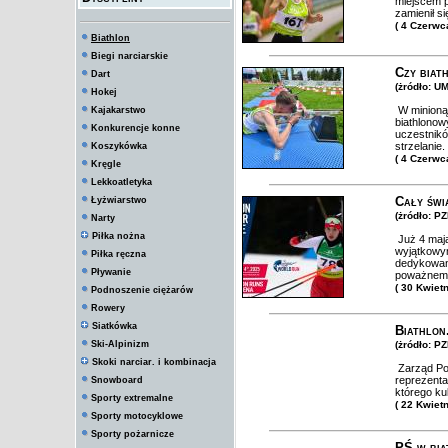
miejscem p
zamienił s
( 4 Czerwc
Biathlon
Biegi narciarskie
Czy biat
Dart
(żródło: U
Hokej
W minioną
Kajakarstwo
biathlonow
Konkurencje konne
uczestników
strzelani
Koszykówka
( 4 Czerwc
Kręgle
Lekkoatletyka
Cały świ
Łyżwiarstwo
(żródło: PZ
Narty
Piłka nożna
Już 4 maja
wyjątkowym
Piłka ręczna
dedykowany
Pływanie
poważnemu
( 30 Kwiet
Podnoszenie ciężarów
Rowery
Siatkówka
Biathlon
Ski-Alpinizm
(żródło: PZ
Skoki narciar. i kombinacja
Zarząd Pol
reprezenta
Snowboard
którego ku
Sporty extremalne
( 22 Kwiet
Sporty motocyklowe
Sporty pożarnicze
PŚ w bia