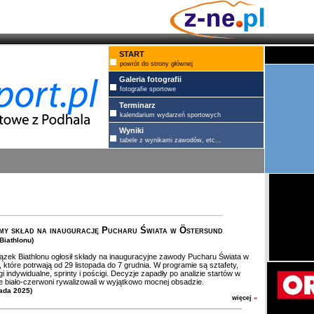
START
powrót do strony głównej
Galeria fotografii
fotografie sportowe
Terminarz
kalendarium wydarzeń sportowych
Wyniki
tabele z wynikami zawodów, etc...
my skład na inaugurację Pucharu Świata w Östersund
Biathlonu)
ązek Biathlonu ogłosił składy na inauguracyjne zawody Pucharu Świata w
 które potrwają od 29 listopada do 7 grudnia. W programie są sztafety,
gi indywidualne, sprinty i pościgi. Decyzje zapadły po analizie startów w
ie biało-czerwoni rywalizowali w wyjątkowo mocnej obsadzie.
pada 2025)
więcej
»