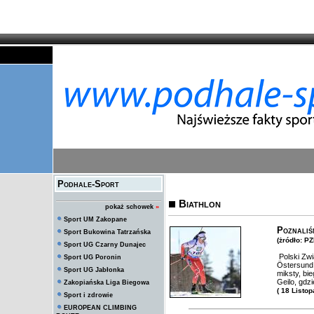
Podhale-Sport
Biathlon
pokaż schowek
»
Sport UM Zakopane
Poznaliś
Sport Bukowina Tatrzańska
(żródło: PZ
Sport UG Czarny Dunajec
Polski Zwi
Sport UG Poronin
Östersund,
Sport UG Jabłonka
miksty, bie
Geilo, gdz
Zakopiańska Liga Biegowa
( 18 Listo
Sport i zdrowie
EUROPEAN CLIMBING