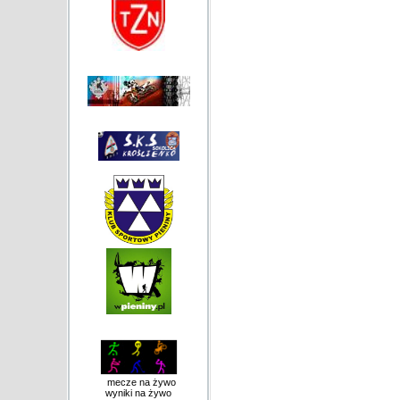
mecze na żywo
wyniki na żywo