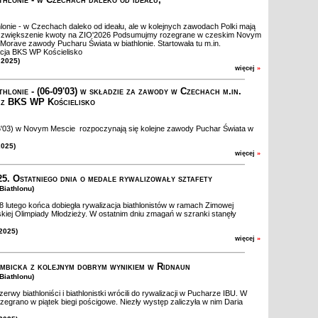
lonie - w Czechach daleko od ideału, ale w kolejnych zawodach Polki mają
 zwiększenie kwoty na ZIO'2026 Podsumujmy rozegrane w czeskim Novym
Morave zawody Pucharu Świata w biathlonie. Startowała tu m.in.
cja BKS WP Kościelisko
 2025)
więcej
»
thlonie - (06-09'03) w składzie za zawody w Czechach m.in.
 z BKS WP Kościelisko
6'03) w Novym Mescie rozpoczynają się kolejne zawody Puchar Świata w
2025)
więcej
»
. Ostatniego dnia o medale rywalizowały sztafety
Biathlonu)
 lutego końca dobiegła rywalizacja biathlonistów w ramach Zimowej
kiej Olimpiady Młodzieży. W ostatnim dniu zmagań w szranki stanęły
 2025)
więcej
»
mbicka z kolejnym dobrym wynikiem w Ridnaun
Biathlonu)
erwy biathloniści i biathlonistki wrócili do rywalizacji w Pucharze IBU. W
zegrano w piątek biegi pościgowe. Niezły występ zaliczyła w nim Daria