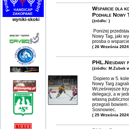
Wsparcie dla k
Podhale Nowy 
wyniki-skoki
(żródło: )
Poniżej przedst
Nowy Tag, jaki wy
prosba o wsparcie
( 26 Września 2024
PHL.Nieudany p
(żródło: M.Zubek 
Dopiero w 5. kol
Nowy Targ zagrali
Wcześniejsze trzy
delegacji, a w je
własną publiczno
przegrali bowiem
Sosnowiec.
( 25 Września 2024