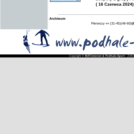
( 16 Czerwca 2024)
Archiwum
Pierwszy
««
(31-45)
(46-60)
(
Copyright ©
MATinternet & Podhale-Sport
- ZAKO