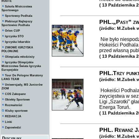
ROUTE
( 13 Października 
Szkoła Mistrzostwa
Sportowego
Sportowcy Podhala
PHL.„Pasy” zw
Plebiscyt Najlepszy
Sportowiec Podhala
(żródło: M.Zubek 
Orlen CUP
Igrzyska STO
Nie było niespod
Igrzyska lekarskie
Hokeiści Podhala
ZIMOWE IGRZYSKA
przed własną publ
POLONIJNE
( 13 Października 
Olimpiada młodzieży
Igrzyska Olimpijskie
Mistrzostwa Świata Igrzyska
Europejskie
PHL.Trzy punkt
Tour De Pologne Maratony
(żródło: M.Zubek 
LANG TEAM
Uniwersjady, MS Juniorów
ZIOM
Hokeiści Podhala
COS Zakopane
zwycięstwa w sezo
Obiekty Sportowe
Ligi „Szarotki” g
Rozmaitości
Energa Toruń.
Kluby sportowe
( 11 Października 
REDAKCJA
Linki
Zapowiedzi
PHL. Rewanż Ja
(żródło: M.Zubek 
Dyscypliny