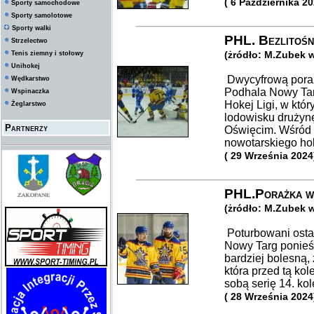
( 6 Października 20
Sporty samochodowe
Sporty samolotowe
Sporty walki
PHL. Bezlitośni
Strzelectwo
(żródło: M.Zubek 
Tenis ziemny i stołowy
Unihokej
Dwycyfrową poraż
Wędkarstwo
Podhala Nowy Tar
Wspinaczka
Hokej Ligi, w któ
Żeglarstwo
lodowisku drużynę
Partnerzy
Oświęcim. Wśród 
nowotarskiego hok
( 29 Września 2024
PHL.Porażka w
(żródło: M.Zubek 
Poturbowani osta
Nowy Targ ponieśl
bardziej bolesną,
która przed tą kol
sobą serię 14. ko
( 28 Września 2024