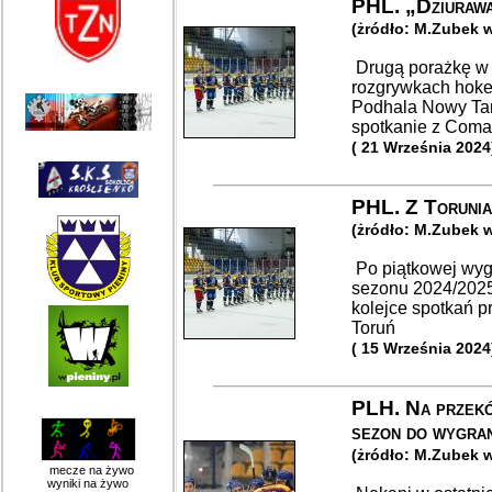
PHL. „Dziurawa
(żródło: M.Zubek 
Drugą porażkę w 
rozgrywkach hokej
Podhala Nowy Tar
spotkanie z Coma
( 21 Września 2024
PHL. Z Torunia
(żródło: M.Zubek 
Po piątkowej wygr
sezonu 2024/2025
kolejce spotkań p
Toruń
( 15 Września 2024
PLH. Na przekó
sezon do wygra
(żródło: M.Zubek 
mecze na żywo
wyniki na żywo