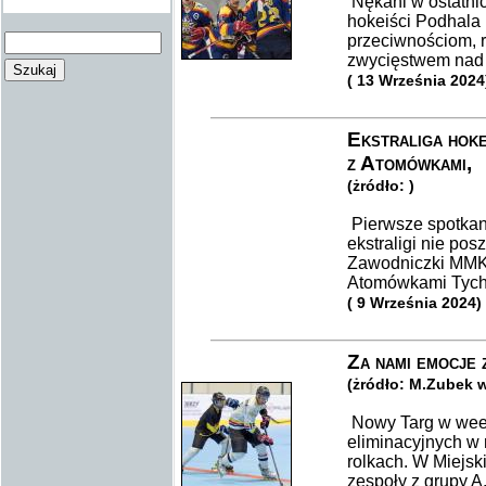
Nękani w ostatni
hokeiści Podhala
przeciwnościom, 
zwycięstwem nad 
( 13 Września 2024
Ekstraliga hoke
z Atomówkami,
(żródło: )
Pierwsze spotkan
ekstraligi nie po
Zawodniczki MMKS
Atomówkami Tychy
( 9 Września 2024)
Za nami emocje 
(żródło: M.Zubek 
Nowy Targ w wee
eliminacyjnych w 
rolkach. W Miejsk
zespoły z grupy A