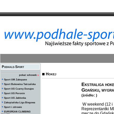
Podhale-Sport
Hokej
pokaż schowek
»
Sport UM Zakopane
Ekstraliga hok
Sport Bukowina Tatrzańska
Gdańsku, wygra
Sport UG Czarny Dunajec
Sport UG Poronin
(żródło: )
Sport UG Jabłonka
Zakopiańska Liga Biegowa
W weekend (12 i 1
Sport i zdrowie
Reprezentantki M
EUROPEAN CLIMBING
mecze do Gdańska