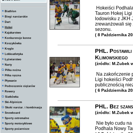
Hokeiści Podhala
Biathlon
Tauron Hokej Ligi
Biegi narciarskie
lodowisku z JKH 
Dart
zrewanżowali się 
Hokej
sezonu.
Kajakarstwo
( 8 Października 20
Konkurencje konne
Koszykówka
Kręgle
PHL. Postawili 
Lekkoatletyka
Klimowskiego
Łyżwiarstwo
(żródło: M.Zubek 
Narty
Piłka nożna
Na zakończenie p
Piłka ręczna
Ligi hokeiści Po
Pływanie
publicznością nie
Podnoszenie ciężarów
( 6 Października 20
Rowery
Siatkówka
Ski-Alpinizm
PHL. Bez szans
Skoki narciar. i kombinacja
(żródło: M.Zubek 
Snowboard
Sporty extremalne
Nie było cudu na
Sporty motocyklowe
Podhala Nowy Tar
Sporty pożarnicze