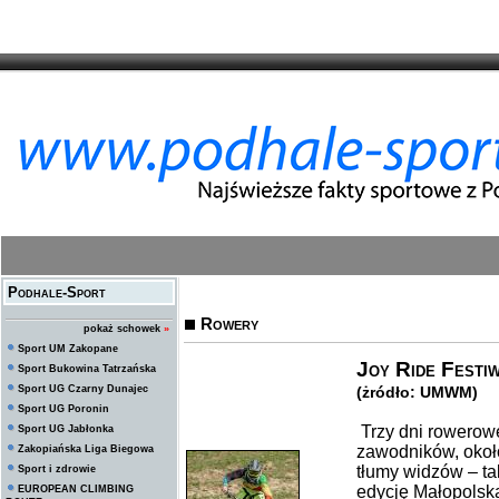
Podhale-Sport
Rowery
pokaż schowek
»
Sport UM Zakopane
Joy Ride Festiw
Sport Bukowina Tatrzańska
Sport UG Czarny Dunajec
(żródło: UMWM)
Sport UG Poronin
Trzy dni rowerowe
Sport UG Jabłonka
zawodników, okoł
Zakopiańska Liga Biegowa
tłumy widzów – t
Sport i zdrowie
edycję Małopolsk
EUROPEAN CLIMBING