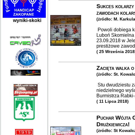
Sukces kolarzy
zawodach kolars
(żródło: M. Karkul
wyniki-skoki
Powoli dobiega k
Luboń Skomielna B
23.09.2018 w Jele
prestiżowe zawod
( 25 Września 2018
Zacięta walka o
(żródło: St. Kowal
Stu dwudziestu z
niedzielnego wyśc
Burmistrza Rabki
( 11 Lipca 2018)
Puchar Wójta G
Drużkiewicza!
(żródło: St Kowalc