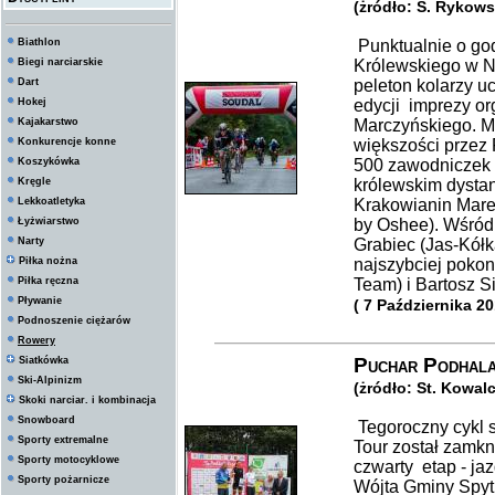
(żródło: S. Rykowsk
Biathlon
Punktualnie o go
Biegi narciarskie
Królewskiego w N
Dart
peleton kolarzy 
Hokej
edycji imprezy o
Kajakarstwo
Marczyńskiego. M
Konkurencje konne
większości przez
Koszykówka
500 zawodniczek 
Kręgle
królewskim dysta
Lekkoatletyka
Krakowianin Mare
Łyżwiarstwo
by Oshee). Wśród 
Narty
Grabiec (Jas-Kółk
Piłka nożna
najszybciej pokon
Piłka ręczna
Team) i Bartosz S
Pływanie
( 7 Października 20
Podnoszenie ciężarów
Rowery
Puchar Podhala
Siatkówka
Ski-Alpinizm
(żródło: St. Kowal
Skoki narciar. i kombinacja
Snowboard
Tegoroczny cykl
Sporty extremalne
Tour został zamkn
Sporty motocyklowe
czwarty etap - ja
Sporty pożarnicze
Wójta Gminy Spyt