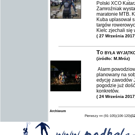
Polski XCO Katar
Zamroźniak wysta
maratonie MTB. Ka
Kuba uplasował si
targów rowerowych
Kielc zjechali si
( 27 Września 2017
To była wyjątk
(żródło: M.Mróz)
Alarm powodziowy
planowany na sobo
edycję zawodów J
pogodzie już dość
konkretów.
( 24 Września 2017
Archiwum
Pierwszy
««
(91-105)
(106-120)
(1