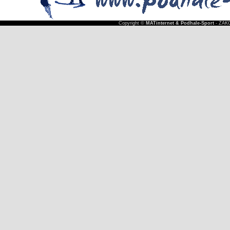
Copyright ©
MATinternet & Podhale-Sport
- ZAKO