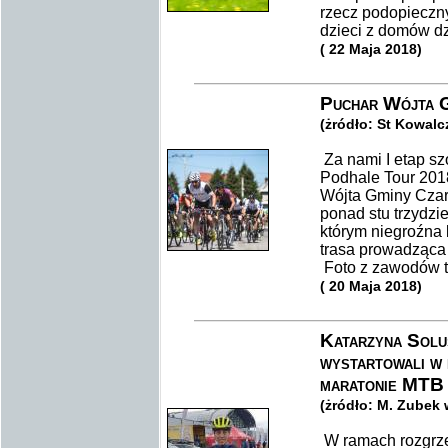
rzecz podopieczn
dzieci z domów dz
( 22 Maja 2018)
Puchar Wójta G
(żródło: St Kowalc
Za nami I etap s
Podhale Tour 201
Wójta Gminy Czarn
ponad stu trzydzi
którym niegroźna 
trasa prowadząca
Foto z zawodów t
( 20 Maja 2018)
Katarzyna Solu
wystartowali w 
maratonie MTB
(żródło: M. Zubek
W ramach rozgrze