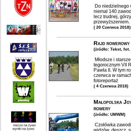
Do niedzielnego 
niemal 140 zawodni
lecz trudnej, górz
przewyższeniem.
( 20 Czerwca 2018)
Rajd rowerowy
(żródło: Tekst, fot
Młodsze i starsze 
tegorocznym VII 
Pawła II. W tym r
czerwca w ramach
fotoreportaż
( 4 Czerwca 2018)
Małopolska Joy 
rowery
(żródło: UMWM)
Czołówka zawodnik
mecze na żywo
wyniki na żywo
widzów, deszcz, s