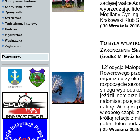
Sporty samochodowe
zaciętej walce A
Sporty samolotowe
wyprzedzając lid
Sporty walki
Mogilany Cycling
Strzelectwo
Krakowski Klub S
Tenis ziemny i stołowy
( 30 Września 2018
Unihokej
Wędkarstwo
Wspinaczka
To była wyjątk
Żeglarstwo
Zakończenie Se
(żródło: M. Mróz f
Partnerzy
12’ edycja Małop
Rowerowego przech
organizatorzy okre
rozpoczęcie sezo
śniegu wyproduko
jeździli narciarze
natomiast przejśc
naturę. W piątek 
w sobotę czapki 
krótką relacje z
galerii fotoreport
( 25 Września 2018