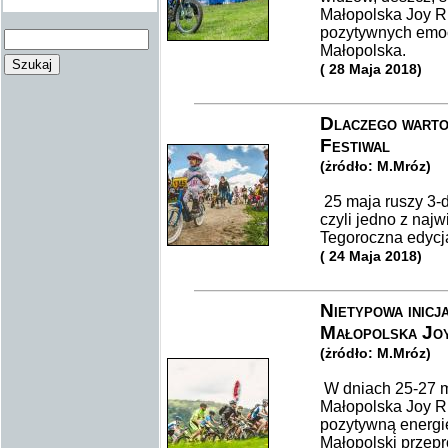
Małopolska Joy R
pozytywnych emoc
Małopolska.
( 28 Maja 2018)
Dlaczego warto
Festiwal
(żródło: M.Mróz)
25 maja ruszy 3-
czyli jedno z naj
Tegoroczna edycj
( 24 Maja 2018)
Nietypowa inic
Małopolska Joy
(żródło: M.Mróz)
W dniach 25-27 m
Małopolska Joy R
pozytywną energię
Małopolski przep