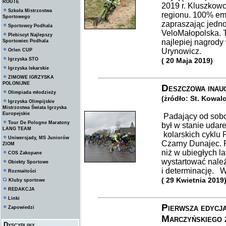
ROUTE
2019 r. Kluszkowc
Szkoła Mistrzostwa
regionu. 100% emo
Sportowego
zapraszając jedn
Sportowcy Podhala
VeloMałopolska. T
Plebiscyt Najlepszy
najlepiej nagrod
Sportowiec Podhala
Urynowicz.
Orlen CUP
Igrzyska STO
( 20 Maja 2019)
Igrzyska lekarskie
ZIMOWE IGRZYSKA
POLONIJNE
Deszczowa inau
Olimpiada młodzieży
(żródło: St. Kowal
Igrzyska Olimpijskie
Mistrzostwa Świata Igrzyska
Europejskie
Padający od sobot
Tour De Pologne Maratony
był w stanie uda
LANG TEAM
kolarskich cyklu 
Uniwersjady, MS Juniorów
Czarny Dunajec. 
ZIOM
niż w ubiegłych la
COS Zakopane
wystartować nale
Obiekty Sportowe
i determinację. W 
Rozmaitości
( 29 Kwietnia 2019
Kluby sportowe
REDAKCJA
Linki
Pierwsza edyc
Zapowiedzi
Marczyńskiego 
Dyscypliny