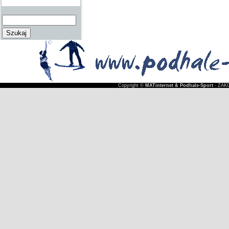
Copyright ©
MATinternet & Podhale-Sport
- ZAKO