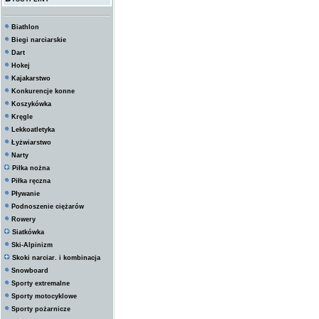
Biathlon
Biegi narciarskie
Dart
Hokej
Kajakarstwo
Konkurencje konne
Koszykówka
Kręgle
Lekkoatletyka
Łyżwiarstwo
Narty
Piłka nożna
Piłka ręczna
Pływanie
Podnoszenie ciężarów
Rowery
Siatkówka
Ski-Alpinizm
Skoki narciar. i kombinacja
Snowboard
Sporty extremalne
Sporty motocyklowe
Sporty pożarnicze