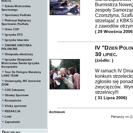
ROUTE
Burmistrza Noweg
Szkoła Mistrzostwa
zespoły Samorząd
Sportowego
Czorsztyna, Szafl
Sportowcy Podhala
strzelajać z KBKS 
Plebiscyt Najlepszy
Sportowiec Podhala
z zawodów otrzyma
Orlen CUP
( 29 Września 2006
Igrzyska STO
Igrzyska lekarskie
ZIMOWE IGRZYSKA
IV "Dzień Polo
POLONIJNE
30 lipiec.
Olimpiada młodzieży
(żródło: )
Igrzyska Olimpijskie
Mistrzostwa Świata Igrzyska
Europejskie
W ramach IV Dni
Tour De Pologne Maratony
konkurs strzeleck
LANG TEAM
zgłosiło się pona
Uniwersjady, MS Juniorów
ZIOM
zwycięzców. Wynik
COS Zakopane
strzelnicy!!!
Obiekty Sportowe
( 31 Lipca 2006)
Rozmaitości
Kluby sportowe
REDAKCJA
Archiwum
Pierwszy
««
(1
Linki
Zapowiedzi
Dyscypliny