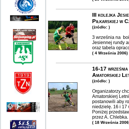
III kolejka Jes
Piłkarskiej w C
(żródło: )
3 września na boi
Jesiennej rundy am
oraz tabela oprac
( 4 Września 2006)
16-17 września 
Amatorskiej Let
(żródło: )
Organizatorzy ch
Amatorskierj Letn
postanowili aby r
niedzielę. 16 i 17
Poniżej przedsta
przez A. Chlebka.
( 18 Września 2006