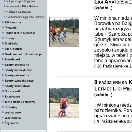
Ligi Amatorskie
V Liga i Liga Okręgowa
Nowotarska Piłka Halowa
(żródło: )
Halówka Czorsztyn
Podhalańska Liga Piłki Halowej
W minioną niedzie
Piłka ręczna
Borowika na Balig
Pływanie
udział w rozgrywka
Podnoszenie ciężarów
tabeli Szarotka 
Rowery
Strumykiem w dal
Siatkówka
górze . Śliwa pra
Ski-Alpinizm
zespołu i znajduje
Skoki narciar. i kombinacja
miejscu w tabeli 
Snowboard
tabela opracowan
Sporty extremalne
( 16 Października 
Sporty motocyklowe
Sporty pożarnicze
8 października 
Sporty samochodowe
Sporty samolotowe
Letniej Ligi Pił
Sporty walki
(żródło: )
Strzelectwo
Tenis ziemny i stołowy
W minioną niedzie
Unihokej
października. Pon
Wędkarstwo
opracowane prze
Wspinaczka
( 9 Października 20
Żeglarstwo