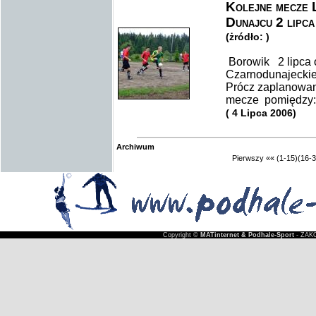
Kolejne mecze 
Dunajcu 2 lipca
(żródło: )
Borowik 2 lipca 
Czarnodunajeckiej
Prócz zaplanowan
mecze pomiędzy: B
( 4 Lipca 2006)
Archiwum
Pierwszy
««
(1-15)
(16-3
Copyright ©
MATinternet & Podhale-Sport
- ZAKO