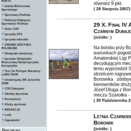
ROUTE
również 9 pkt.
Szkoła Mistrzostwa
( 28 Sierpnia 2007)
Sportowego
Sportowcy Podhala
Plebiscyt Najlepszy
29 X. Finał IV 
Sportowiec Podhala
Orlen CUP
Czarnym Dunajc
Igrzyska STO
(żródło: )
Igrzyska lekarskie
ZIMOWE IGRZYSKA
Na boisku przy Bo
POLONIJNE
warunkach pogodo
Olimpiada młodzieży
Amatorskiej Ligi 
Igrzyska Olimpijskie
Mistrzostwa Świata Igrzyska
decydującym mecz
Europejskie
temu wyprzedził 
Tour De Pologne Maratony
strzelcem rogrywe
LANG TEAM
Borowika zdobywa
Uniwersjady, MS Juniorów
ZIOM
kierowników druż
COS Zakopane
Józef Długa z Bor
Obiekty Sportowe
meczu Szarotka - 
Rozmaitości
( 30 Października 
Kluby sportowe
REDAKCJA
Letnia Czarnod
Linki
Zapowiedzi
Borowik
(żródło: )
Dyscypliny