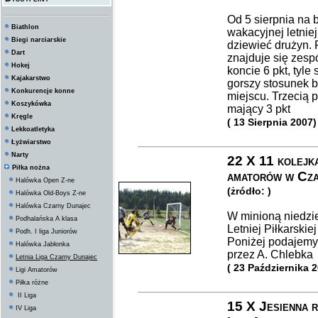
Od 5 sierpnia na 
Biathlon
wakacyjnej letniej 
Biegi narciarskie
dziewieć drużyn. 
Dart
znajduje się zesp
Hokej
koncie 6 pkt, tyle
Kajakarstwo
gorszy stosunek b
Konkurencje konne
miejscu. Trzecią 
Koszykówka
mający 3 pkt
Kręgle
( 13 Sierpnia 2007)
Lekkoatletyka
Łyżwiarstwo
Narty
22 X 11 kolejka
Piłka nożna
amatorów w Cza
Halówka Open Z-ne
(żródło: )
Halówka Old-Boys Z-ne
Halówka Czarny Dunajec
W minioną niedzie
Podhalańska A klasa
Letniej Piłkarski
Podh. I liga Juniorów
Poniżej podajemy
Halówka Jabłonka
przez A. Chlebka
Letnia Liga Czarny Dunajec
( 23 Października 
Ligi Amatorów
Piłka różne
II Liga
15 X Jesienna r
IV Liga