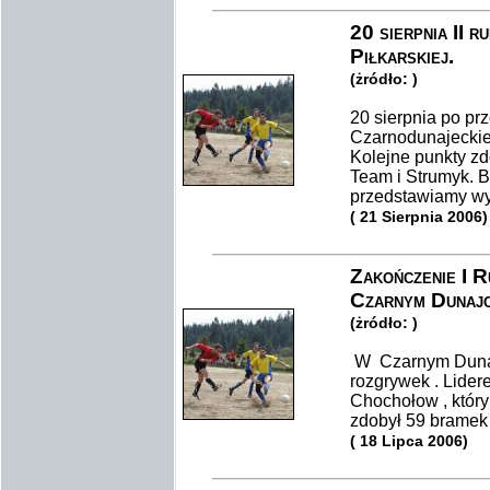
20 sierpnia II r
Piłkarskiej.
(żródło: )
20 sierpnia po prz
Czarnodunajeckiej 
Kolejne punkty zdo
Team i Strumyk. 
przedstawiamy wyn
( 21 Sierpnia 2006)
Zakończenie I R
Czarnym Dunaj
(żródło: )
W Czarnym Dunaj
rozgrywek . Lidere
Chochołow , który
zdobył 59 bramek 
( 18 Lipca 2006)