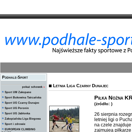
Podhale-Sport
Letnia Liga Czarny Dunajec
pokaż schowek
»
Sport UM Zakopane
Piłka Nożna K
Sport Bukowina Tatrzańska
Sport UG Czarny Dunajec
(żródło: )
Sport UG Poronin
26 sierpnia rozeg
Sport UG Jabłonka
letniej ligi o Pu
Zakopiańska Liga Biegowa
na czele znajduje 
Sport i zdrowie
zajmujeą piłkarze 
EUROPEAN CLIMBING