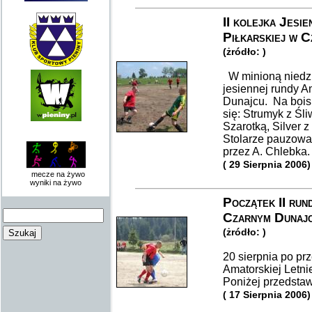
II kolejka Jesi
Piłkarskiej w 
(żródło: )
W minioną niedzi
jesiennej rundy A
Dunajcu. Na bois
się: Strumyk z Śl
Szarotką, Silver z
Stolarze pauzował
przez A. Chlebka
( 29 Sierpnia 2006)
mecze na żywo
wyniki na żywo
Początek II rund
Czarnym Dunajc
(żródło: )
20 sierpnia po prz
Amatorskiej Letni
Poniżej przedsta
( 17 Sierpnia 2006)