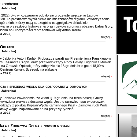
biogórskie
G Jabłonka)
 2022 roku w Koszarawie odbyło się uroczyste wręczenie Laurów
ich. To prestiżowe wyróżnienia dla mieszkańców regionu Stowarzyszenia
górskich, którzy mają szczególne osiągnięcia w dziedzinie
ania przeszłości historycznej oraz rozwoju i promocji obszaru Babiej Góry.
onka na uroczystości reprezentował wójt Antoni Karlak.
ia 2022)
więcej
»
 Opłatek
G Jabłonka)
 Jabłonka Antoni Karlak, Proboszcz parafii pw Przemienienia Pańskiego w
ks Kazimierz Czepiel oraz przewodniczący Rady Gminy Eugeniusz Moniak
 na Orawski Opłatek, który odbędzie się 16 grudnia br o gozd 18,00 w
entrum Kultury. Sczegóły na plakacie
ia 2022)
więcej
»
cja i sprzedaż węgla dla gospodarstw domowych
G Jabłonka)
 Jabłonka zawiadamia, że w dniu j. 9 grudnia, na teren naszej Gminy
zywieziona pierwsza dostawa węgla. Jest to surowiec typu ekogroszek
hodzący z polskiej Kopalni Węgla Kamiennego Piast - Ziemowit ruch Wola.
stawy węgla, zaplanowane są na przyszły tydzień.
ia 2022)
więcej
»
Mała i Zubrzyca Dolna z nowymi mostami
G Jabłonka)