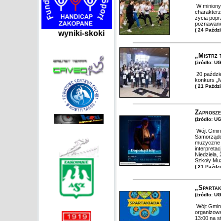
W miniony 
charakterz
życia popr
poznawanie
( 24 Paźdz
wyniki-skoki
„Mistrz 
(żródło: U
20 paździe
konkurs „M
( 21 Paźdz
Zaprosze
(żródło: U
Wójt Gminy
Samorządo
muzyczne "D
interpreta
Niedziela,
Szkoły Mu
( 21 Paźdz
„Spartak
(żródło: U
Wójt Gminy
organizowa
13:00 na s