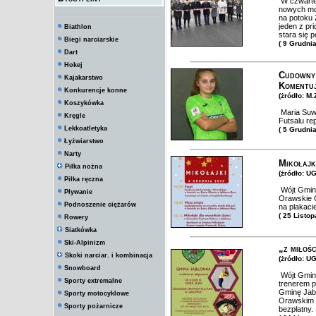
W czwartek
nowych mos
na potoku 
jeden z pr
Biathlon
stara się p
Biegi narciarskie
( 9 Grudni
Dart
Hokej
Cudowny 
Kajakarstwo
Komentuj
Konkurencje konne
(żródło: M
Koszykówka
Maria Suwa
Kręgle
Futsalu re
Lekkoatletyka
( 5 Grudni
Łyżwiarstwo
Narty
Mikołajk
Piłka nożna
(żródło: U
Piłka ręczna
Wójt Gminy
Pływanie
Orawskie C
Podnoszenie ciężarów
na plakaci
( 25 Listo
Rowery
Siatkówka
Ski-Alpinizm
„z miłoś
Skoki narciar. i kombinacja
(żródło: U
Snowboard
Wójt Gmin
Sporty extremalne
trenerem p
Gminę Jabł
Sporty motocyklowe
Orawskim C
Sporty pożarnicze
bezpłatny.