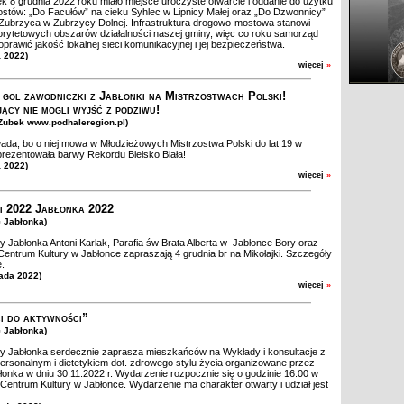
 8 grudnia 2022 roku miało miejsce uroczyste otwarcie i oddanie do użytku
tów: „Do Facułów” na cieku Syhlec w Lipnicy Małej oraz „Do Dzwonnicy”
Zubrzyca w Zubrzycy Dolnej. Infrastruktura drogowo-mostowa stanowi
iorytetowych obszarów działalności naszej gminy, więc co roku samorząd
oprawić jakość lokalnej sieci komunikacyjnej i jej bezpieczeństwa.
a 2022)
więcej
»
gol zawodniczki z Jabłonki na Mistrzostwach Polski!
ący nie mogli wyjść z podziwu!
.Zubek www.podhaleregion.pl)
da, bo o niej mowa w Młodzieżowych Mistrzostwa Polski do lat 19 w
prezentowała barwy Rekordu Bielsko Biała!
a 2022)
więcej
»
i 2022 Jabłonka 2022
G Jabłonka)
 Jabłonka Antoni Karlak, Parafia św Brata Alberta w Jabłonce Bory oraz
entrum Kultury w Jabłonce zapraszają 4 grudnia br na Mikołajki. Szczegóły
e.
pada 2022)
więcej
»
ci do aktywności”
G Jabłonka)
y Jabłonka serdecznie zaprasza mieszkańców na Wykłady i konsultacje z
ersonalnym i dietetykiem dot. zdrowego stylu życia organizowane przez
onka w dniu 30.11.2022 r. Wydarzenie rozpocznie się o godzinie 16:00 w
entrum Kultury w Jabłonce. Wydarzenie ma charakter otwarty i udział jest