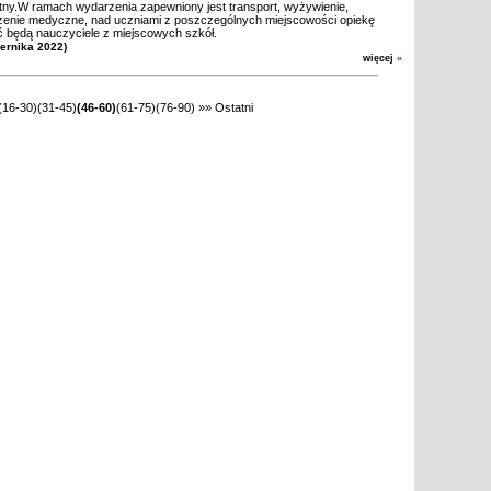
atny.W ramach wydarzenia zapewniony jest transport, wyżywienie,
zenie medyczne, nad uczniami z poszczególnych miejscowości opiekę
 będą nauczyciele z miejscowych szkół.
iernika 2022)
więcej
»
(16-30)
(31-45)
(46-60)
(61-75)
(76-90)
»»
Ostatni