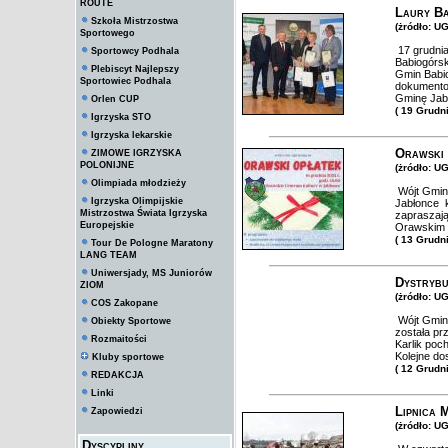
ROUTE
Laury Ba
Szkoła Mistrzostwa
(żródło: U
Sportowego
17 grudnia
Sportowcy Podhala
Babiogórsk
Plebiscyt Najlepszy
Gmin Babio
Sportowiec Podhala
dokumentow
Gminę Jabł
Orlen CUP
( 19 Grudn
Igrzyska STO
Igrzyska lekarskie
Orawski
ZIMOWE IGRZYSKA
POLONIJNE
(żródło: U
Olimpiada młodzieży
Wójt Gminy
Igrzyska Olimpijskie
Jabłonce 
Mistrzostwa Świata Igrzyska
zapraszają
Europejskie
Orawskim C
( 13 Grudn
Tour De Pologne Maratony
LANG TEAM
Uniwersjady, MS Juniorów
Dystrybu
ZIOM
(żródło: U
COS Zakopane
Wójt Gminy
Obiekty Sportowe
została pr
Rozmaitości
Karlik poc
Kolejne do
Kluby sportowe
( 12 Grudn
REDAKCJA
Linki
Lipnica 
Zapowiedzi
(żródło: U
Dyscypliny