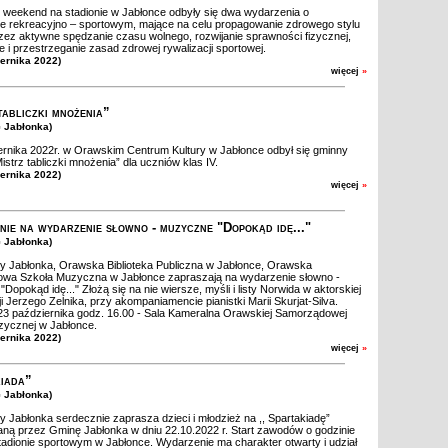
weekend na stadionie w Jabłonce odbyły się dwa wydarzenia o
e rekreacyjno – sportowym, mające na celu propagowanie zdrowego stylu
zez aktywne spędzanie czasu wolnego, rozwijanie sprawności fizycznej,
 i przestrzeganie zasad zdrowej rywalizacji sportowej.
iernika 2022)
więcej
»
tabliczki mnożenia”
G Jabłonka)
rnika 2022r. w Orawskim Centrum Kultury w Jabłonce odbył się gminny
istrz tabliczki mnożenia” dla uczniów klas IV.
iernika 2022)
więcej
»
nie na wydarzenie słowno - muzyczne "Dopokąd idę..."
G Jabłonka)
 Jabłonka, Orawska Biblioteka Publiczna w Jabłonce, Orawska
wa Szkoła Muzyczna w Jabłonce zapraszają na wydarzenie słowno -
opokąd idę..." Złożą się na nie wiersze, myśli i listy Norwida w aktorskiej
cji Jerzego Zelnika, przy akompaniamencie pianistki Marii Skurjat-Silva.
 23 października godz. 16.00 - Sala Kameralna Orawskiej Samorządowej
zycznej w Jabłonce.
iernika 2022)
więcej
»
iada”
G Jabłonka)
 Jabłonka serdecznie zaprasza dzieci i młodzież na ,, Spartakiadę”
ną przez Gminę Jabłonka w dniu 22.10.2022 r. Start zawodów o godzinie
tadionie sportowym w Jabłonce. Wydarzenie ma charakter otwarty i udział