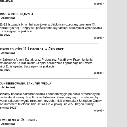
pada 2022)
więcej
»
riał w piłce ręcznej
G Jabłonka)
1-12 listopada br w Hali sportowej w Jabłonce rozegrany zostanie XII
 piłce ręcznej. Rozgrywki poświęcone są pamięci nauczycieli wychowania
. szczegóły na plakacie
ada 2022)
więcej
»
iepodległości 11 Listopada w Jabłonce
G Jabłonka)
 Jabłonka Antoni Karlak oraz Proboszcz Parafii p.w. Przemienienia
w Jabłonce Ks Kazimierz Czepiel serdecznie zapraszają na Święto
ości 11 listopada. Szczegóły na plakacie.
ada 2022)
więcej
»
zainteresowania zakupem węgla
G Jabłonka)
dzamy badanie zainteresowania zakupem węgla po cenie preferencyjnej
podarstw domowych w Gminie Jabłonka. Zwracamy się z prośbą osoby
wane zakupem węgla (groszek, orzech, miał) o kontakt z Urzędem Gminy
od numerem telefonu: 182611141 lub w pokoju nr 205 Urzędu Gminy.
iernika 2022)
więcej
»
 weekend w Jabłonce.
G Jabłonka)