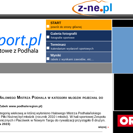
START
powrót do strony głównej
Galeria fotografii
fotografie sportowe
Terminarz
kalendarium wydarzeń sportowych
Wyniki
tabele z wynikami zawodów, etc...
alowego Mistrza Podhala w kategorii młodzik pojechał do
.Zubek www.podhaleregion.pl)
tegorią wiekową w której wyłoniono Halowego Mistrza Podhalańskiego
Piłki Nożnej był młodzik (rocznik 2010 i młodsi). W hali sportowej Zespołu
nicznych i Placówek w Nowym Targu do rywalizacji przystąpiło 8 drużyn.
ia 2023)
więcej
»