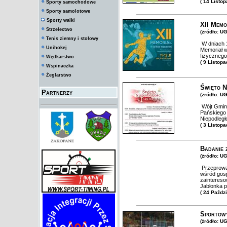
( 14 Listo
Sporty samochodowe
Sporty samolotowe
Sporty walki
XII Memo
Strzelectwo
(żródło: U
Tenis ziemny i stołowy
W dniach 1
Unihokej
Memoriał w
fizycznego
Wędkarstwo
( 9 Listop
Wspinaczka
Żeglarstwo
Święto N
Partnerzy
(żródło: U
Wójt Gminy
Pańskiego 
Niepodległ
( 3 Listop
Badanie 
(żródło: U
Przeprowa
wśród gos
zaintereso
Jabłonka p
( 24 Paźdz
Sportowy
(żródło: U