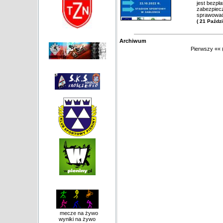
jest bezpł
zabezpiec
sprawować
( 21 Paźdz
Archiwum
Pierwszy
««
mecze na żywo
wyniki na żywo