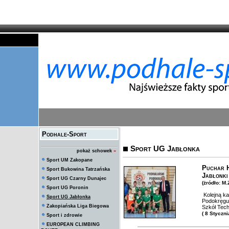
Podhale-Sport
Sport UG Jabłonka
pokaż schowek
»
Sport UM Zakopane
Puchar H
Sport Bukowina Tatrzańska
Jabłonki
Sport UG Czarny Dunajec
(żródło: M
Sport UG Poronin
Kolejną ka
Sport UG Jabłonka
Podokręgu 
Zakopiańska Liga Biegowa
Szkół Tech
( 8 Styczn
Sport i zdrowie
EUROPEAN CLIMBING