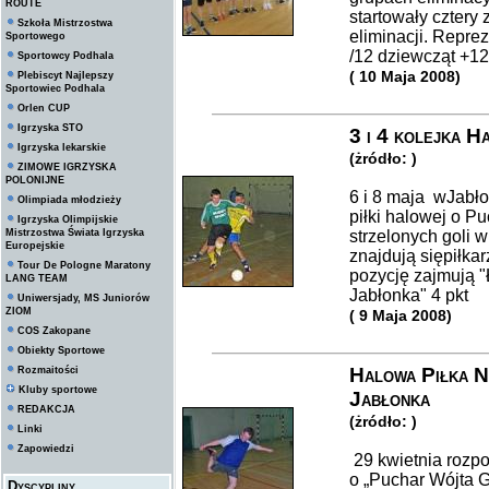
ROUTE
startowały cztery
Szkoła Mistrzostwa
eliminacji. Repre
Sportowego
/12 dziewcząt +12
Sportowcy Podhala
( 10 Maja 2008)
Plebiscyt Najlepszy
Sportowiec Podhala
Orlen CUP
Igrzyska STO
3 i 4 kolejka H
Igrzyska lekarskie
(żródło: )
ZIMOWE IGRZYSKA
POLONIJNE
6 i 8 maja wJabłoc
Olimpiada młodzieży
piłki halowej o P
Igrzyska Olimpijskie
Mistrzostwa Świata Igrzyska
strzelonych goli w
Europejskie
znajdują siępiłka
Tour De Pologne Maratony
pozycję zajmują "
LANG TEAM
Jabłonka" 4 pkt
Uniwersjady, MS Juniorów
ZIOM
( 9 Maja 2008)
COS Zakopane
Obiekty Sportowe
Halowa Piłka N
Rozmaitości
Kluby sportowe
Jabłonka
REDAKCJA
(żródło: )
Linki
Zapowiedzi
29 kwietnia rozpo
o „Puchar Wójta G
Dyscypliny