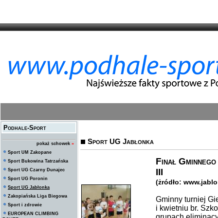
Podhale-Sport
Sport UG Jabłonka
pokaż schowek
»
Sport UM Zakopane
Finał Gminnego 
Sport Bukowina Tatrzańska
III
Sport UG Czarny Dunajec
Sport UG Poronin
(żródło: www.jablo
Sport UG Jabłonka
Zakopiańska Liga Biegowa
Gminny turniej Gi
Sport i zdrowie
i kwietniu br. Sz
EUROPEAN CLIMBING
grupach eliminacy