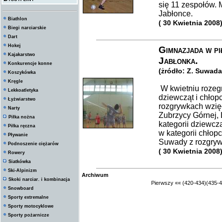
się 11 zespołów. 
Jabłonce.
Biathlon
( 30 Kwietnia 2008
Biegi narciarskie
Dart
Hokej
Gimnazjada w pi
Kajakarstwo
Jabłonka.
Konkurencje konne
(żródło: Z. Suwad
Koszykówka
Kręgle
W kwietniu rozegr
Lekkoatletyka
dziewcząt i chło
Łyżwiarstwo
rozgrywkach wzięł
Narty
Zubrzycy Górnej, 
Piłka nożna
kategorii dziewczą
Piłka ręczna
w kategorii chłop
Pływanie
Suwady z rozgrywe
Podnoszenie ciężarów
( 30 Kwietnia 2008
Rowery
Siatkówka
Ski-Alpinizm
Archiwum
Skoki narciar. i kombinacja
Pierwszy
««
(420-434)
(435-4
Snowboard
Sporty extremalne
Sporty motocyklowe
Sporty pożarnicze