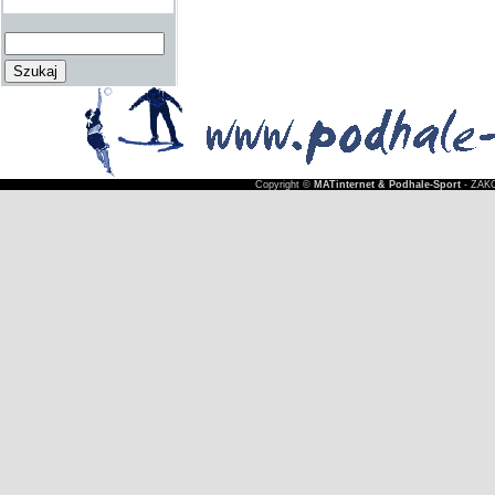
Copyright ©
MATinternet & Podhale-Sport
- ZAKO