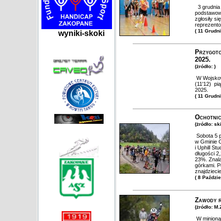
3 grudnia 2
podstawow
zgłosiły s
reprezento
( 11 Grudn
wyniki-skoki
Przygoto
2025.
(żródło: )
W Wojskow
(11'12) pi
2025.
( 11 Grudn
Ochotnic
(żródło: sk
Sobota 5 p
w Gminie O
i Uphill S
długości 2
23%. Znala
górkami. P
znajdzieci
( 8 Paździ
Zawody r
(żródło: M
W minioną 