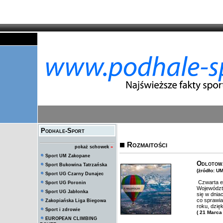
Podhale-Sport
Rozmaitości
pokaż schowek
»
Sport UM Zakopane
Odlotow
Sport Bukowina Tatrzańska
(żródło: U
Sport UG Czarny Dunajec
Czwarta ed
Sport UG Poronin
Województw
Sport UG Jabłonka
się w dnia
co sprawia
Zakopiańska Liga Biegowa
roku, dzię
Sport i zdrowie
( 21 Marca
EUROPEAN CLIMBING