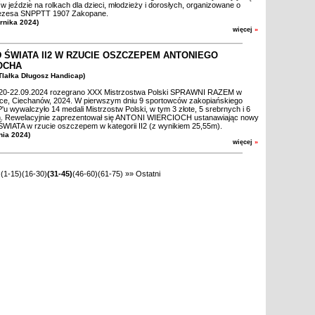
w jeździe na rolkach dla dzieci, młodzieży i dorosłych, organizowane o
ezesa SNPPTT 1907 Zakopane.
ernika 2024)
więcej
»
 ŚWIATA II2 W RZUCIE OSZCZEPEM ANTONIEGO
OCHA
.Tlałka Długosz Handicap)
20-22.09.2024 rozegrano XXX Mistrzostwa Polski SPRAWNI RAZEM w
yce, Ciechanów, 2024. W pierwszym dniu 9 sportowców zakopiańskiego
 wywalczyło 14 medali Mistrzostw Polski, w tym 3 złote, 5 srebrnych i 6
. Rewelacyjnie zaprezentował się ANTONI WIERCIOCH ustanawiając nowy
IATA w rzucie oszczepem w kategorii II2 (z wynikiem 25,55m).
nia 2024)
więcej
»
(1-15)
(16-30)
(31-45)
(46-60)
(61-75)
»»
Ostatni