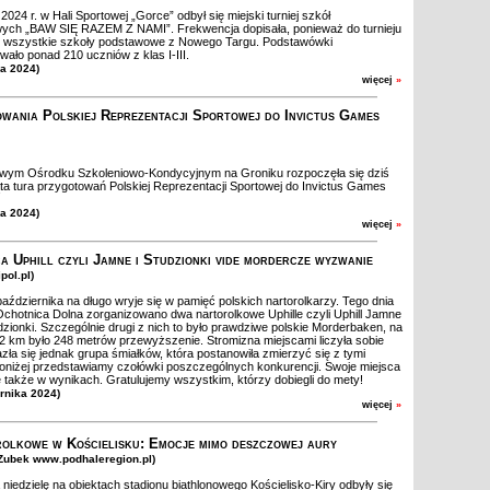
024 r. w Hali Sportowej „Gorce” odbył się miejski turniej szkół
ych „BAW SIĘ RAZEM Z NAMI”. Frekwencja dopisała, ponieważ do turnieju
ię wszystkie szkoły podstawowe z Nowego Targu. Podstawówki
wało ponad 210 uczniów z klas I-III.
ia 2024)
więcej
»
wania Polskiej Reprezentacji Sportowej do Invictus Games
ym Ośrodku Szkoleniowo-Kondycyjnym na Groniku rozpoczęła się dziś
ąta tura przygotowań Polskiej Reprezentacji Sportowej do Invictus Games
ia 2024)
więcej
»
a Uphill czyli Jamne i Studzionki vide mordercze wyzwanie
ipol.pl)
aździernika na długo wryje się w pamięć polskich nartorolkarzy. Tego dnia
chotnica Dolna zorganizowano dwa nartorolkowe Uphille czyli Uphill Jamne
tudzionki. Szczególnie drugi z nich to było prawdziwe polskie Morderbaken, na
,2 km było 248 metrów przewyższenie. Stromizna miejscami liczyła sobie
zła się jednak grupa śmiałków, która postanowiła zmierzyć się z tymi
oniżej przedstawiamy czołówki poszczególnych konkurencji. Swoje miejsca
e także w wynikach. Gratulujemy wszystkim, którzy dobiegli do mety!
ernika 2024)
więcej
»
olkowe w Kościelisku: Emocje mimo deszczowej aury
.Zubek www.podhaleregion.pl)
niedzielę na obiektach stadionu biathlonowego Kościelisko-Kiry odbyły się