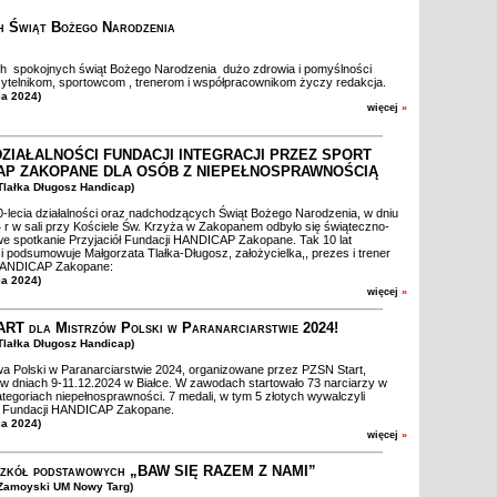
 Świąt Bożego Narodzenia
 spokojnych świąt Bożego Narodzenia dużo zdrowia i pomyślności
telnikom, sportowcom , trenerom i współpracownikom życzy redakcja.
ia 2024)
więcej
»
 DZIAŁALNOŚCI FUNDACJI INTEGRACJI PRZEZ SPORT
AP ZAKOPANE DLA OSÓB Z NIEPEŁNOSPRAWNOŚCIĄ
.Tlałka Długosz Handicap)
0-lecia działalności oraz nadchodzących Świąt Bożego Narodzenia, w dniu
 r w sali przy Kościele Św. Krzyża w Zakopanem odbyło się świąteczno-
we spotkanie Przyjaciół Fundacji HANDICAP Zakopane. Tak 10 lat
ci podsumowuje Małgorzata Tlałka-Długosz, założycielka,, prezes i trener
HANDICAP Zakopane:
ia 2024)
więcej
»
ART dla Mistrzów Polski w Paranarciarstwie 2024!
.Tlałka Długosz Handicap)
a Polski w Paranarciarstwie 2024, organizowane przez PZSN Start,
w dniach 9-11.12.2024 w Białce. W zawodach startowało 73 narciarzy w
tegoriach niepełnosprawności. 7 medali, w tym 5 złotych wywalczyli
y Fundacji HANDICAP Zakopane.
ia 2024)
więcej
»
 szkół podstawowych „BAW SIĘ RAZEM Z NAMI”
.Zamoyski UM Nowy Targ)