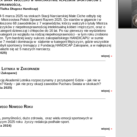
sprawnością.
. Tlałka Długosz Handicap)
-5 marca 2025 na stokach Stacji Narciarskiej Małe Ciche odbyły się
e Mistrzostwa Polski Sprawni Razem 2025. Do startów w gigancie i w
głoszono 68 zawodników z 7 województw, którzy walczyli o tytuły Mistrza
ejczyków z niepełnosprawnością intelektualną kobiet i mężczyzn, oraz o
ategorii dziewcząt i chłopców do 16 lat. Po raz pierwszy nie wydzielono
ategorii ze względu na rodzaj niepełnosprawności - w tym roku zrobiono
pen. Tym bardziej waży sukces zakopiańskiego HANDICAPU: w sumie
 7 medali i dominacja w slalomie w kategorii Mężczyzn, gdzie wszystkie
byli sportowcy trenujący z Fundacją HANDICAP Zakopane, a w najlepszej
alazło się aż 5 naszych narciarzy.
2025)
więcej
»
 Lotnika w Zakopanem
M Zakopane)
ję Akademii Lotnika rozpoczynamy z przytupem! Gdzie – jak nie w
? Kiedy – jak nie przy okazji zawodów Pucharu Świata w skokach?
nia 2025)
więcej
»
iwego Nowego Roku
 pomyślności, dużo zdrowia, oraz wielu emocji sportowych w
cym 2025 roku życzy redakcja podhale-sport.
ia 2024)
więcej
»