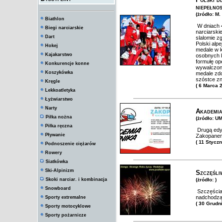
niepełno
(żródło: M
Biathlon
W dniach 4
Biegi narciarskie
narciarski
Dart
slalomie z
Polski alp
Hokej
medale w k
Kajakarstwo
osobnych k
formułę o
Konkurencje konne
wywalczone
Koszykówka
medale zdo
szóstce zn
Kręgle
( 6 Marca 
Lekkoatletyka
Łyżwiarstwo
Narty
Akademia
Piłka nożna
(żródło: U
Piłka ręczna
Drugą edyc
Pływanie
Zakopanem
( 11 Stycz
Podnoszenie ciężarów
Rowery
Siatkówka
Ski-Alpinizm
Szczęśl
Skoki narciar. i kombinacja
(żródło: )
Snowboard
Szczęścia,
nadchodzą
Sporty extremalne
( 30 Grudn
Sporty motocyklowe
Sporty pożarnicze