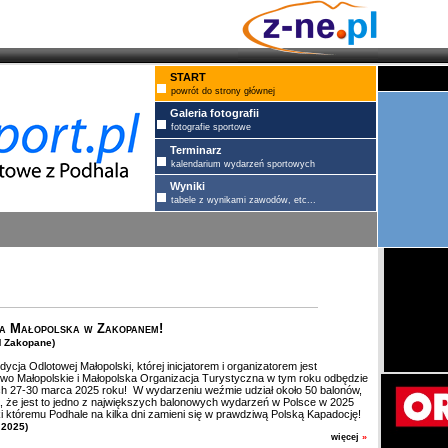
START
powrót do strony głównej
Galeria fotografii
fotografie sportowe
Terminarz
kalendarium wydarzeń sportowych
Wyniki
tabele z wynikami zawodów, etc...
a Małopolska w Zakopanem!
M Zakopane)
ycja Odlotowej Małopolski, której inicjatorem i organizatorem jest
o Małopolskie i Małopolska Organizacja Turystyczna w tym roku odbędzie
ch 27-30 marca 2025 roku! W wydarzeniu weźmie udział około 50 balonów,
, że jest to jedno z największych balonowych wydarzeń w Polsce w 2025
ki któremu Podhale na kilka dni zamieni się w prawdziwą Polską Kapadocję!
 2025)
więcej
»