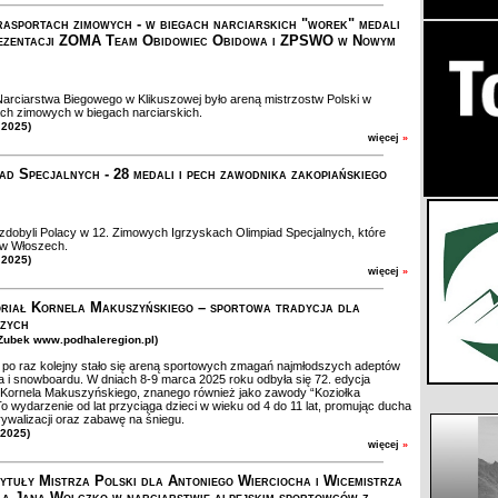
asportach zimowych - w biegach narciarskich "worek" medali
rezentacji ZOMA Team Obidowiec Obidowa i ZPSWO w Nowym
rciarstwa Biegowego w Klikuszowej było areną mistrzostw Polski w
ch zimowych w biegach narciarskich.
 2025)
więcej
»
iad Specjalnych - 28 medali i pech zawodnika zakopiańskiego
zdobyli Polacy w 12. Zimowych Igrzyskach Olimpiad Specjalnych, które
 w Włoszech.
 2025)
więcej
»
riał Kornela Makuszyńskiego – sportowa tradycja dla
zych
.Zubek www.podhaleregion.pl)
o raz kolejny stało się areną sportowych zmagań najmłodszych adeptów
a i snowboardu. W dniach 8-9 marca 2025 roku odbyła się 72. edycja
 Kornela Makuszyńskiego, znanego również jako zawody “Koziołka
To wydarzenie od lat przyciąga dzieci w wieku od 4 do 11 lat, promując ducha
rywalizacji oraz zabawę na śniegu.
 2025)
więcej
»
ytuły Mistrza Polski dla Antoniego Wierciocha i Wicemistrza
la Jana Wolczko w narciarstwie alpejskim sportowców z