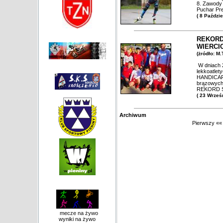
8. Zawody 
Puchar Pr
( 8 Paździ
REKORD
WIERCI
(żródło: M
W dniach 
lekkoatlet
HANDICAP'u
brązowych
REKORD ŚW
( 23 Wrześ
Archiwum
Pierwszy
««
mecze na żywo
wyniki na żywo