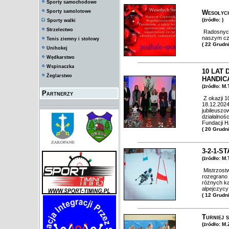
Sporty samochodowe
Sporty samolotowe
Wesołych
(żródło: )
Sporty walki
Strzelectwo
Radosnych
naszym czy
Tenis ziemny i stołowy
( 22 Grudn
Unihokej
Wędkarstwo
Wspinaczka
10 LAT
Żeglarstwo
HANDIC
(żródło: M
Partnerzy
Z okazji 1
18.12.2024
jubileuszo
działalnoś
Fundacji 
( 20 Grudn
3-2-1-ST
(żródło: M
Mistrzostw
rozegrano 
różnych ka
alpejczyc
( 12 Grudn
Turniej
(żródło: M