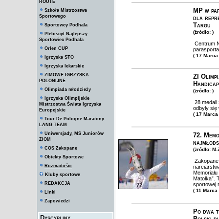
ROUTE
MP w par
Szkoła Mistrzostwa
Sportowego
dla rep
Targu
Sportowcy Podhala
(żródło: )
Plebiscyt Najlepszy
Sportowiec Podhala
Centrum Na
Orlen CUP
parasporta
( 17 Marca
Igrzyska STO
Igrzyska lekarskie
ZIMOWE IGRZYSKA
ZI Olimp
POLONIJNE
Handicap
Olimpiada młodzieży
(żródło: )
Igrzyska Olimpijskie
28 medali 
Mistrzostwa Świata Igrzyska
odbyły się
Europejskie
( 17 Marca
Tour De Pologne Maratony
LANG TEAM
Uniwersjady, MS Juniorów
72. Memo
ZIOM
najmłods
COS Zakopane
(żródło: M
Obiekty Sportowe
Zakopane p
Rozmaitości
narciarstw
Memoriału
Kluby sportowe
Matołka”. 
REDAKCJA
sportowej 
( 11 Marca
Linki
Zapowiedzi
Po dwa t
Dyscypliny
Polski d