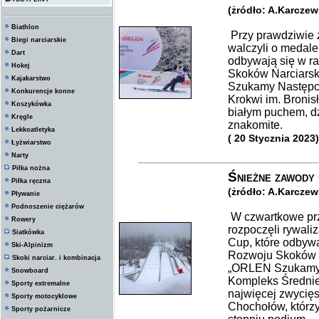
(żródło: A.Karcze
Biathlon
Przy prawdziwie 
Biegi narciarskie
walczyli o medal
Dart
odbywają się w 
Hokej
Skoków Narciarsk
Kajakarstwo
Szukamy Następcó
Konkurencje konne
Krokwi im. Broni
Koszykówka
białym puchem, dz
Kręgle
znakomite.
Lekkoatletyka
( 20 Stycznia 2023)
Łyżwiarstwo
Narty
Piłka nożna
Śnieżne zawody
Piłka ręczna
(żródło: A.Karcze
Pływanie
Podnoszenie ciężarów
W czwartkowe prz
Rowery
rozpoczęli rywali
Siatkówka
Cup, które odbyw
Ski-Alpinizm
Rozwoju Skoków N
Skoki narciar. i kombinacja
„ORLEN Szukamy 
Snowboard
Kompleks Średnie
Sporty extremalne
najwięcej zwycięs
Sporty motocyklowe
Chochołów, którzy
Sporty pożarnicze