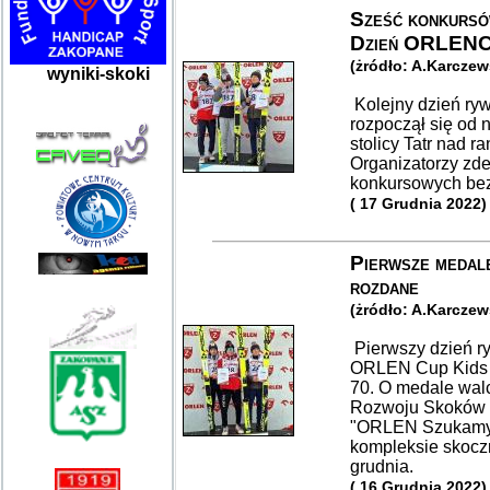
Sześć konkursó
Dzień ORLENC
(żródło: A.Karcze
wyniki-skoki
Kolejny dzień r
rozpoczął się o
stolicy Tatr nad ra
Organizatorzy zde
konkursowych bez 
( 17 Grudnia 2022)
Pierwsze medal
rozdane
(żródło: A.Karcze
Pierwszy dzień r
ORLEN Cup Kids 
70. O medale wal
Rozwoju Skoków N
"ORLEN Szukamy 
kompleksie skoczn
grudnia.
( 16 Grudnia 2022)