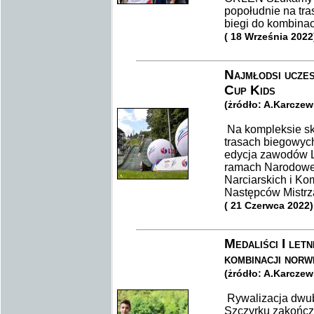
popołudnie na tra
biegi do kombinac
( 18 Września 2022
Najmłodsi ucze
Cup Kids
(żródło: A.Karcze
Na kompleksie sk
trasach biegowych
edycja zawodów L
ramach Narodow
Narciarskich i K
Następców Mistrz
( 21 Czerwca 2022)
Medaliści I le
kombinacji norw
(żródło: A.Karcze
Rywalizacja dwub
Szczyrku zakończy