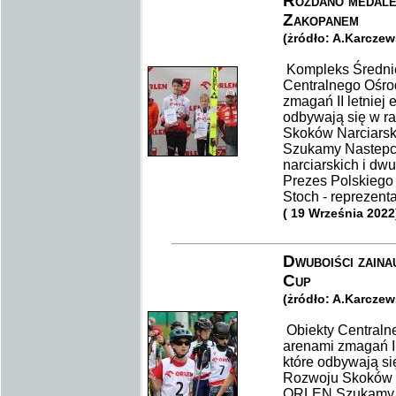
Rozdano medale
Zakopanem
(żródło: A.Karcze
Kompleks Średniej
Centralnego Ośro
zmagań II letnie
odbywają się w 
Skoków Narciarsk
Szukamy Nastepc
narciarskich i d
Prezes Polskiego 
Stoch - reprezent
( 19 Września 2022
Dwuboiści zaina
Cup
(żródło: A.Karcze
Obiekty Centraln
arenami zmagań I
które odbywają s
Rozwoju Skoków N
ORLEN Szukamy N