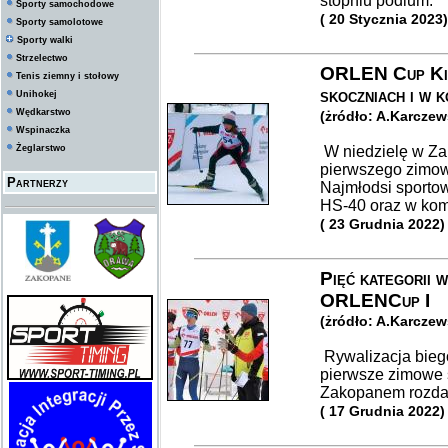
stopniu podium.
Sporty samochodowe
( 20 Stycznia 2023)
Sporty samolotowe
Sporty walki
Strzelectwo
ORLEN Cup Kid
Tenis ziemny i stołowy
skoczniach i w 
Unihokej
Wędkarstwo
(żródło: A.Karcze
Wspinaczka
Żeglarstwo
W niedzielę w Za
pierwszego zimo
Partnerzy
Najmłodsi sportow
HS-40 oraz w komb
( 23 Grudnia 2022)
Pięć kategorii 
ORLENCup I
(żródło: A.Karcze
Rywalizacja bieg
pierwsze zimowe 
Zakopanem rozdan
( 17 Grudnia 2022)