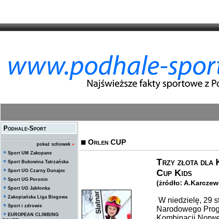
Podhale-Sport
Orlen CUP
pokaż schowek
»
Sport UM Zakopane
Trzy złota dla
Sport Bukowina Tatrzańska
Cup Kids
Sport UG Czarny Dunajec
Sport UG Poronin
(żródło: A.Karcze
Sport UG Jabłonka
Zakopiańska Liga Biegowa
W niedzielę, 29 s
Sport i zdrowie
Narodowego Prog
EUROPEAN CLIMBING
Kombinacji Norw