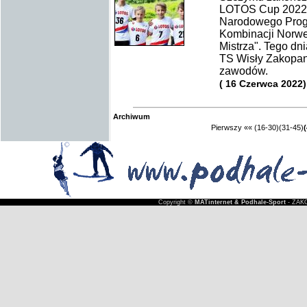
LOTOS Cup 2022, 
Narodowego Prog
Kombinacji Norw
Mistrza". Tego dn
TS Wisły Zakopane
zawodów.
( 16 Czerwca 2022)
Archiwum
Pierwszy
««
(16-30)
(31-45)
Copyright ©
MATinternet & Podhale-Sport
- ZAKO