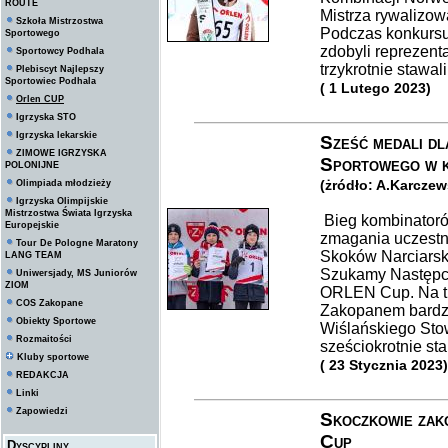
ROUTE
Mistrza rywalizo
Szkoła Mistrzostwa
Podczas konkursu
Sportowego
zdobyli reprezen
Sportowcy Podhala
trzykrotnie stawa
Plebiscyt Najlepszy
Sportowiec Podhala
( 1 Lutego 2023)
Orlen CUP
Igrzyska STO
Igrzyska lekarskie
Sześć medali d
ZIMOWE IGRZYSKA
Sportowego w k
POLONIJNE
(żródło: A.Karcze
Olimpiada młodzieży
Igrzyska Olimpijskie
Mistrzostwa Świata Igrzyska
Bieg kombinatoró
Europejskie
zmagania uczest
Tour De Pologne Maratony
Skoków Narciarsk
LANG TEAM
Szukamy Następcó
Uniwersjady, MS Juniorów
ZIOM
ORLEN Cup. Na tr
COS Zakopane
Zakopanem bardzo 
Obiekty Sportowe
Wiślańskiego Sto
Rozmaitości
sześciokrotnie st
Kluby sportowe
( 23 Stycznia 2023)
REDAKCJA
Linki
Zapowiedzi
Skoczkowie zak
Cup
Dyscypliny