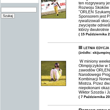
ten rozgrywany j
Rozwoju Skoków N
"ORLEN Szukamy N
Sponsorem jest 
rywalizowali skoc
zwycięstw odnieśl
którzy dwukrotnie
( 15 Października 
III letnia edy
(żródło: skijumpin
W miniony weeken
Olimpijczyków w Sz
zawodów ORLEN C
Narodowego Prog
Kombinacji Norw
Mistrza. Przez dw
niepokonani okaza
Wiktor Szozda i J
( 7 Października 20