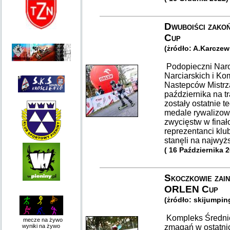
Dwuboiści zako
Cup
(żródło: A.Karcze
Podopieczni Nar
Narciarskich i K
Nastepców Mistrza
października na 
zostały ostatnie 
medale rywalizowa
zwycięstw w fina
reprezentanci klu
stanęli na najwy
( 16 Października 
Skoczkowie zain
ORLEN Cup
(żródło: skijumpin
Kompleks Średnie
mecze na żywo
wyniki na żywo
zmagań w ostatni