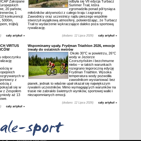
DICAP Zakopane
odbyła się VII edycja Turbacz
uropejskich
Summer Trail, która
we, 20 państw,
zgromadziła ponad pół tysiąca
renerów, 1
miłośników aktywności z całego kraju i zagranicy.
 10 konkurencji:
Zawodnicy oraz uczestnicy rajdu pieszego wspólnie
, 5000m,
stworzyli wyjątkową atmosferę, potwierdzając, że Turbacz
pem, trójbój
Trail to wydarzenie wykraczające daleko poza sportową
rywalizację.
)
cały artykuł »
(dodano: 12 Lipca 2026)
cały artykuł »
CH VIRTUS
Wspominamy upały. Frydman Triathlon 2026, emocje
OWCÓW
trwały do ostatnich metrów
Około 30°C w powietrzu, 26°C
u odpoczynku
wody w Jeziorze
lizację
Czorsztyńskim i bezchmurne
niebo – w takich warunkach
nością w
rozegrano tegoroczną edycję
opejskich
Frydman Triathlon. Wysoka
rozgrywanych w
temperatura wody pozwoliła
portowcy z
zawodnikom wystartować bez
ością z
pianek, jednak to właśnie upał okazał się największym
okazali się w
rywalem uczestników. Mimo wymagających warunków na
ów z Zespołem
trasie nie zabrakło świetnych wyników, sportowej walki i
yniosły aż 13
niezapomnianych emocji.
zowe.
(dodano: 12 Lipca 2026)
cały artykuł »
)
cały artykuł »