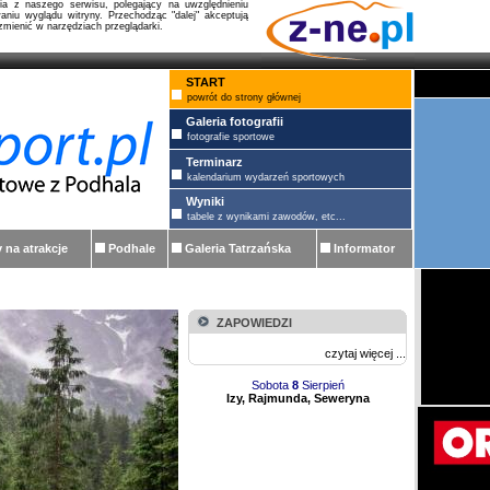
nia z naszego serwisu, polegający na uwzględnieniu
aniu wyglądu witryny. Przechodząc "dalej" akceptują
mienić w narzędziach przeglądarki.
START
powrót do strony głównej
Galeria fotografii
fotografie sportowe
Terminarz
kalendarium wydarzeń sportowych
Wyniki
tabele z wynikami zawodów, etc...
y na atrakcje
Podhale
Galeria Tatrzańska
Informator
ZAPOWIEDZI
czytaj więcej ...
Sobota
8
Sierpień
Izy, Rajmunda, Seweryna