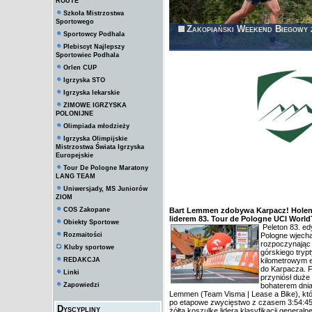
ROUTE
Szkoła Mistrzostwa
Sportowego
Zakopiański Weekend Biegowy
Sportowcy Podhala
Plebiscyt Najlepszy
Sportowiec Podhala
Orlen CUP
Igrzyska STO
Igrzyska lekarskie
ZIMOWE IGRZYSKA
POLONIJNE
Olimpiada młodzieży
Igrzyska Olimpijskie
Mistrzostwa Świata Igrzyska
Europejskie
Tour De Pologne Maratony
LANG TEAM
Uniwersjady, MS Juniorów
ZIOM
COS Zakopane
Bart Lemmen zdobywa Karpacz! Hole
liderem 83. Tour de Pologne UCI World
Obiekty Sportowe
Peleton 83. edy
Rozmaitości
Pologne wjecha
rozpoczynając 
Kluby sportowe
górskiego tryp
REDAKCJA
kilometrowym e
do Karpacza. F
Linki
przyniósł duże
Zapowiedzi
bohaterem dnia
Lemmen (Team Visma | Lease a Bike), któ
po etapowe zwycięstwo z czasem 3:54:45 
Dyscypliny
żółtą koszulkę lidera klasyfikacji general