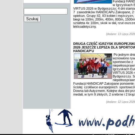
Fundacji HAN
w Igrzyskach E
VIRTUS 2026 w Bydgoszczy; 4 dni starto
7 zawodników HANDICAPu Zakopane, 2 t
opiekun. Grupy II2, II3 kobiet i mężczyzn,
biegi na 100m, 200m, 400m, 800m, 1500m
sztafeta 4x 100m, skok w dal, rzut oszcze
lekkoatletyczny.
(dodano: 13 Lipca 2026
DRUGA CZĘŚĆ IGRZYSK EUROPEJSKI
2026 JESZCZE LEPSZA DLA SPORT
HANDICAP'U
Po jednym dni
wznowiono rywa
sportowców z
niepełnospraw
Igrzyskach Eur
VIRTUS 2026 
Bydgoszczy. S
niepełnosprawn
Fundacji HANDICAP Zakopane ponownie p
ścisłej czołówce europejskich sportowc
Downa lub Autyzmem. Kolejne dwa dni prz
medali, w tym 9 złotych, 2 srebrne i 2 brą
(dodano: 12 Lipca 2026