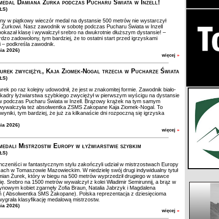
medal Damiana Żurka podczas Pucharu Świata w Inzell!
ZŁS)
y w piątkowy wieczór medal na dystansie 500 metrów nie wystarczył
Żurkowi. Nasz zawodnik w sobotę podczas Pucharu Świata w Inzell
okazał klasę i wywalczył srebro na dwukrotnie dłuższym dystansie! –
dzo zadowolony, tym bardziej, że to ostatni start przed igrzyskami
mi – podkreśla zawodnik.
nia 2026)
więcej
»
urek zwyciężył, Kaja Ziomek-Nogal trzecia w Pucharze Świata
ZŁS)
ek po raz kolejny udowodnił, że jest w znakomitej formie. Zawodnik biało-
kadry łyżwiarstwa szybkiego zwyciężył w pierwszym wyścigu na dystansie
w podczas Pucharu Świata w Inzell. Brązowy krążek na tym samym
 wywalczyła też absolwentka ZSMS Zakopane Kaja Ziomek-Nogal. To
wyniki, tym bardziej, że już za kilkanaście dni rozpoczną się igrzyska
nia 2026)
więcej
»
 medali Mistrzostw Europy w łyżwiarstwie szybkim
ZŁS)
czeniści w fantastycznym stylu zakończyli udział w mistrzostwach Europy
ach w Tomaszowie Mazowieckim. W niedzielę swój drugi indywidualny tytuł
ian Żurek, który w biegu na 500 metrów wyprzedził drugiego w stawce
ę. Srebro na 1500 metrów wywalczył z kolei Władimir Semirunnij, a brąz w
ynowym kobiet zgarnęły Zofia Braun, Natalia Jabrzyk i Magdalena
 ( Absolwentka SMS Zakopane). Polska reprezentacja z dziesięcioma
ygrała klasyfikację medalową mistrzostw.
nia 2026)
więcej
»