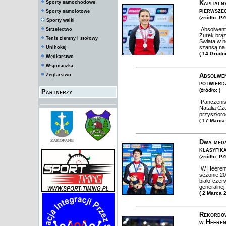
Kapitaln
Sporty samochodowe
pierwsze
Sporty samolotowe
(żródło: P
Sporty walki
Absolwent
Strzelectwo
Żurek brąz
Tenis ziemny i stołowy
Świata w n
szansą na 
Unihokej
( 14 Grudn
Wędkarstwo
Wspinaczka
Absolwen
Żeglarstwo
potwierd
(żródło: )
Partnerzy
Panczenist
Natalia Cz
przyszłor
( 17 Marca
Dwa meda
klasyfik
(żródło: P
W Heerenve
sezonie 20
biało-czer
generalnej.
( 2 Marca 
Rekordow
w Heeren