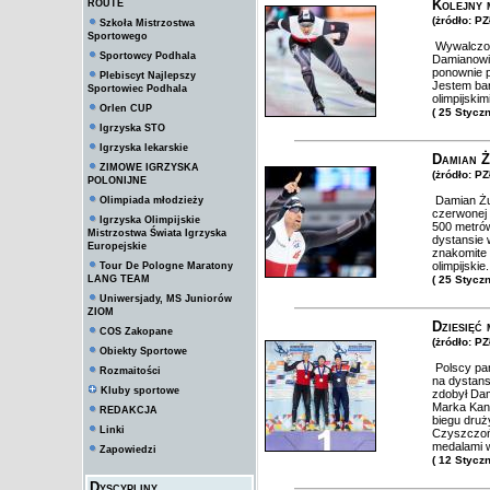
Kolejny 
ROUTE
(żródło: P
Szkoła Mistrzostwa
Sportowego
Wywalczon
Sportowcy Podhala
Damianowi 
ponownie p
Plebiscyt Najlepszy
Jestem bar
Sportowiec Podhala
olimpijski
Orlen CUP
( 25 Stycz
Igrzyska STO
Igrzyska lekarskie
Damian Ż
ZIMOWE IGRZYSKA
(żródło: P
POLONIJNE
Damian Żur
Olimpiada młodzieży
czerwonej 
Igrzyska Olimpijskie
500 metró
Mistrzostwa Świata Igrzyska
dystansie
Europejskie
znakomite 
olimpijskie.
Tour De Pologne Maratony
LANG TEAM
( 25 Stycz
Uniwersjady, MS Juniorów
ZIOM
Dziesięć
COS Zakopane
(żródło: P
Obiekty Sportowe
Polscy pan
Rozmaitości
na dystans
Kluby sportowe
zdobył Dam
Marka Kani
REDAKCJA
biegu druż
Linki
Czyszczoń
medalami w
Zapowiedzi
( 12 Stycz
Dyscypliny