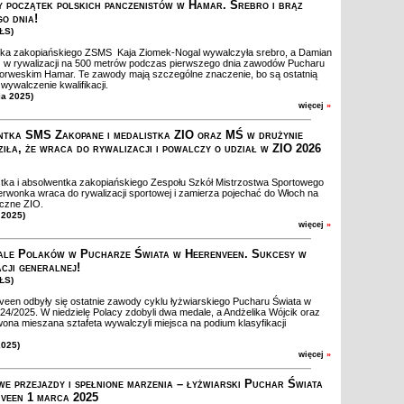
y początek polskich panczenistów w Hamar. Srebro i brąz
go dnia!
ZŁS)
ka zakopiańskiego ZSMS Kaja Ziomek-Nogal wywalczyła srebro, a Damian
 w rywalizacji na 500 metrów podczas pierwszego dnia zawodów Pucharu
orweskim Hamar. Te zawody mają szczególne znaczenie, bo są ostatnią
wywalczenie kwalifikacji.
ia 2025)
więcej
»
tka SMS Zakopane i medalistka ZIO oraz MŚ w drużynie
ziła, że wraca do rywalizacji i powalczy o udział w ZIO 2026
ka i absolwentka zakopiańskiego Zespołu Szkół Mistrzostwa Sportowego
erwonka wraca do rywalizacji sportowej i zamierza pojechać do Włoch na
oczne ZIO.
 2025)
więcej
»
le Polaków w Pucharze Świata w Heerenveen. Sukcesy w
acji generalnej!
ZŁS)
en odbyły się ostatnie zawody cyklu łyżwiarskiego Pucharu Świata w
24/2025. W niedzielę Polacy zdobyli dwa medale, a Andżelika Wójcik oraz
wona mieszana sztafeta wywalczyli miejsca na podium klasyfikacji
2025)
więcej
»
e przejazdy i spełnione marzenia – łyżwiarski Puchar Świata
veen 1 marca 2025