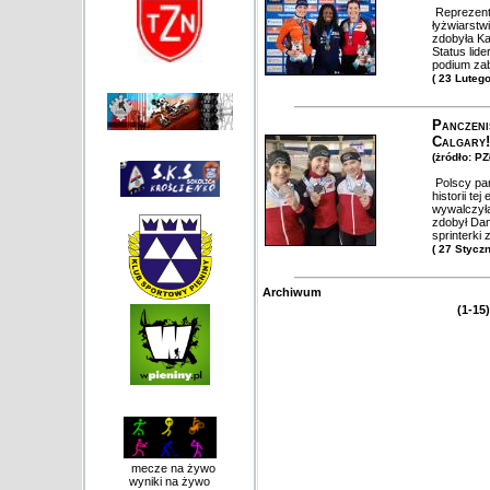
Reprezenta
łyżwiarst
zdobyła Ka
Status lide
podium zab
( 23 Luteg
Panczeni
Calgary!
(żródło: P
Polscy pan
historii t
wywalczył
zdobył Dam
sprinterki
( 27 Stycz
Archiwum
(1-15)
mecze na żywo
wyniki na żywo