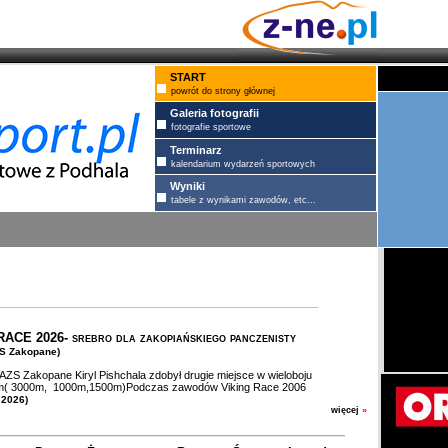
START
powrót do strony głównej
Galeria fotografii
fotografie sportowe
Terminarz
kalendarium wydarzeń sportowych
Wyniki
tabele z wynikami zawodów, etc...
ACE 2026- srebro dla zakopiańskiego panczenisty
ZS Zakopane)
ZS Zakopane Kiryl Pishchala zdobył drugie miejsce w wieloboju
im( 3000m, 1000m,1500m)Podczas zawodów Viking Race 2006
 2026)
więcej
»