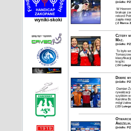
(żródło: P
W Heerenve
brakuje za
rekord Pol
wyniki-skoki
zajęła mie
( 2 Marca 
Cztery m
Maz.
(żródło: P
To było ws
Tomaszowie
klasyfikac
krążki.
( 24 Luteg
Dobre wy
(żródło: P
Damian Żur
rywalizacj
szybkim w
Karolina B
mógł żałow
( 23 Luteg
Otwarcie
Andżelik
(żródło: P