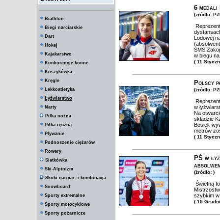
6 medali
(żródło: P
Biathlon
Reprezenta
Biegi narciarskie
dystansac
Dart
Lodowej na
(absolwent
Hokej
SMS Zakop
Kajakarstwo
w biegu na
( 11 Stycz
Konkurencje konne
Koszykówka
Kręgle
Polscy p
Lekkoatletyka
(żródło: P
Łyżwiarstwo
Reprezenta
w łyżwiars
Narty
Na otwarci
Piłka nożna
składzie K
Bosiek wyw
Piłka ręczna
metrów zos
Pływanie
( 11 Stycz
Podnoszenie ciężarów
Rowery
PŚ w łyż
Siatkówka
absolwen
Ski-Alpinizm
(żródło: )
Skoki narciar. i kombinacja
Świetną fo
Snowboard
Mistrzost
szybkim w
Sporty extremalne
( 15 Grudn
Sporty motocyklowe
Sporty pożarnicze