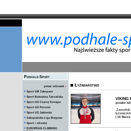
Podhale-Sport
Łyżwiarstwo
pokaż schowek
»
Sport UM Zakopane
Sport Bukowina Tatrzańska
VIKING R
Sport UG Czarny Dunajec
(żródło: A
Sport UG Poronin
Zawodnik A
Sport UG Jabłonka
łyżwiarsk
( 16 Marca
Zakopiańska Liga Biegowa
Sport i zdrowie
EUROPEAN CLIMBING