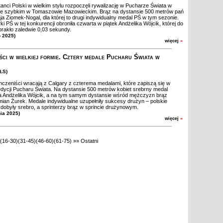
nci Polski w wielkim stylu rozpoczęli rywalizację w Pucharze Świata w
wie szybkim w Tomaszowie Mazowieckim. Brąz na dystansie 500 metrów pań
ja Ziomek-Nogal, dla której to drugi indywidualny medal PŚ w tym sezonie.
rki PŚ w tej konkurencji obroniła czwarta w piątek Andżelika Wójcik, której do
rakło zaledwie 0,03 sekundy.
o 2025)
więcej
»
ści w wielkiej formie. Cztery medale Pucharu Świata w
ZŁS)
czeniści wracają z Calgary z czterema medalami, które zapiszą się w
ej edycji Pucharu Świata. Na dystansie 500 metrów kobiet srebrny medal
a Andżelika Wójcik, a na tym samym dystansie wśród mężczyzn brąz
ian Żurek. Medale indywidualne uzupełniły sukcesy drużyn – polskie
 zdobyły srebro, a sprinterzy brąz w sprincie drużynowym.
nia 2025)
więcej
»
(16-30)
(31-45)
(46-60)
(61-75)
»»
Ostatni