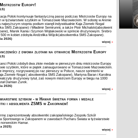
 Mistrzostw Europy!
ZŁS)
cja Polski kontynuuje fantastyczną passę podczas Mistrzostw Europy na
h w łyżwiarstwie szybkim w Tomaszowie Mazowieckim. W sobotę w Arenie
 najwyższym stopniu podium stanęli indywidualnie Kaja Ziomek-Nogal
ka SMS Zakopane) i Władimir Semirunnii, a także Piotr Michalski(absolwent
ane), Marek Kania i Szymon Wojtakowski w sprincie drużynowym. Srebro
 500 m kobiet zdobyła Andżelika Wójcik(absolwentka SMS Zakopane).
nia 2026)
więcej
»
anczeniści z dwoma złotami na otwarcie Mistrzostw Europy
ZŁS)
nci Polski zdobyli dwa złote medale w pierwszym dniu mistrzostw Europy
twie szybkim, które w piątek zainaugurowano w Tomaszowie Mazowieckim.
e imprezy, rozgrywanej po raz pierwszy w Polsce, nasze sprinterki w
aja Ziomek-Nogal ( absolwentka SMS Zakopane), Martyna Baran i Karolina
alczyły drużynowy tytuł, zaś nowym mistrzem Europy w biegu na 1000
tał Damian Żurek.
nia 2026)
więcej
»
wiarstwie szybkim - w Hamar świetna forma i medale
tki i absolwenta ZSMS w Zakopanem!
rmę zaprezentowały absolwentki zakopiańskiego Zespołu Szkół
wa Sportowego w Zakopanem w zawodach Pucharu Świata w łyżwiarstwie
 norweskim Hamar.
ia 2025)
więcej
»