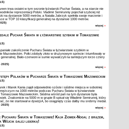
ZŁS)
en trwa ostatni w tym sezonie łyżwiarski Puchar Świata, a na starcie nie
wodników reprezentacji Polski. Vladimir Semirunniy pojechał szybciej niż
ski na dystansie 5000 metrów, a Natalia Jabrzyk spełniła swoje marzenie i
jsce w TOP 10 klasyfikacji generalnej na dystansie 1000 metrów.
2025)
więcej
»
edale Puchar Świata w łyżwiarstwie szybkim w Tomaszowie
ZŁS)
paniałe zakończenie Pucharu Świata w łyżwiarstwie szybkim w
 Mazowieckim. Polki zdobyły złoto w drużynowym sprincie i triumfowały w
ji generalnej. Biało-czerwoni w sumie wywalczyli na tamtejszym torze cztery
o 2025)
więcej
»
stępy Polaków w Pucharze Świata w Tomaszowie Mazowieckim
ZŁS)
ek i Marek Kania zajęli odpowiednio szóste i siódme miejsca w sobotniej
i mężczyzn na 1000 metrów podczas Pucharu Świata w łyżwiarstwie
 Tomaszowie Mazowieckim. Siódma wśród pań na tym dystansie była
osiek. Znakomicie na 5000 m w grupie B spisał się Władimir Semirunnij, który
ać, że nie startował w dywizji A, bo osiągnięty czas dałby mu srebrny medal.
o 2025)
więcej
»
 Pucharu Świata w Tomaszowie! Kaja Ziomek-Nogal z brązem,
a Wójcik dalej liderką!
ZŁS)