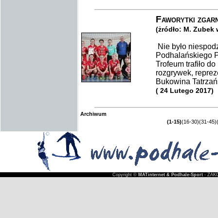
Faworytki zgar
(żródło: M. Zubek
Nie było niespod
Podhalańskiego Po
Trofeum trafiło d
rozgrywek, repre
Bukowina Tatrzań
( 24 Lutego 2017)
Archiwum
(1-15)
(16-30)
(31-45)
Copyright ©
MATinternet & Podhale-Sport
- ZAKO