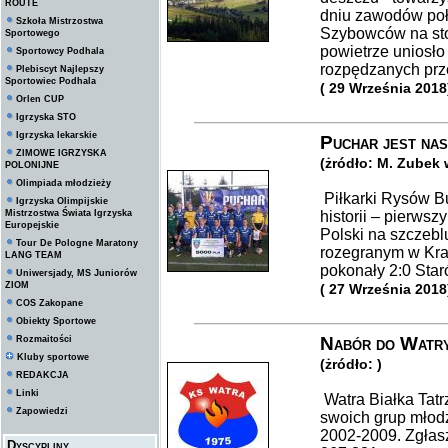
ROUTE
dniu zawodów po
Szkoła Mistrzostwa
Szybowców na sto
Sportowego
powietrze uniosło
Sportowcy Podhala
rozpędzanych prze
Plebiscyt Najlepszy
Sportowiec Podhala
( 29 Września 2018
Orlen CUP
Igrzyska STO
Igrzyska lekarskie
Puchar jest nas
ZIMOWE IGRZYSKA
(żródło: M. Zubek
POLONIJNE
Olimpiada młodzieży
Piłkarki Rysów Bu
Igrzyska Olimpijskie
Mistrzostwa Świata Igrzyska
historii – pierwsz
Europejskie
Polski na szczebl
Tour De Pologne Maratony
rozegranym w Kra
LANG TEAM
pokonały 2:0 Sta
Uniwersjady, MS Juniorów
ZIOM
( 27 Września 2018
COS Zakopane
Obiekty Sportowe
Nabór do Watr
Rozmaitości
Kluby sportowe
(żródło: )
REDAKCJA
Linki
Watra Białka Tat
Zapowiedzi
swoich grup młod
2002-2009. Zgłas
Dyscypliny