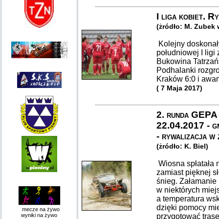
I liga kobiet. 
(żródło: M. Zubek
Kolejny doskonał
południowej I lig
Bukowina Tatrzań
Podhalanki rozgr
Kraków 6:0 i awan
( 7 Maja 2017)
2. runda GEPA
22.04.2017 - g
- rywalizacja w
(żródło: K. Biel)
Wiosna spłatała 
zamiast pięknej sł
śnieg. Załamanie 
w niektórych miej
a temperatura ws
dzięki pomocy mi
mecze na żywo
wyniki na żywo
przygotować trasę