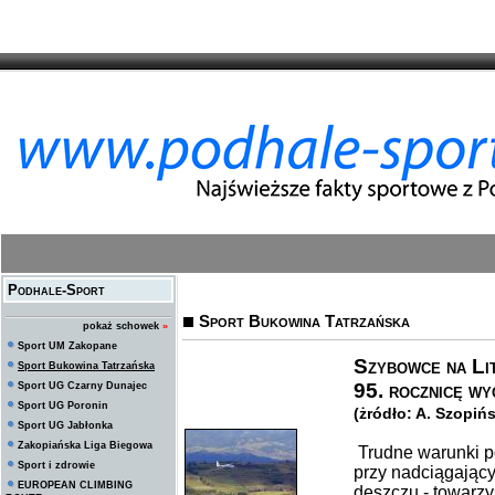
Podhale-Sport
Sport Bukowina Tatrzańska
pokaż schowek
»
Sport UM Zakopane
Szybowce na Li
Sport Bukowina Tatrzańska
95. rocznicę wy
Sport UG Czarny Dunajec
Sport UG Poronin
(żródło: A. Szopi
Sport UG Jabłonka
Zakopiańska Liga Biegowa
Trudne warunki p
Sport i zdrowie
przy nadciągając
EUROPEAN CLIMBING
deszczu - towarzy