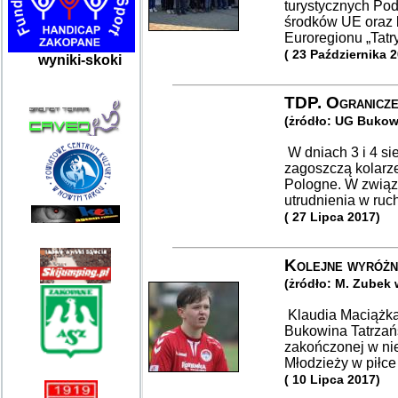
turystycznych Pod
środków UE oraz 
Euroregionu „Tat
( 23 Października 
wyniki-skoki
TDP. Ogranicze
(żródło: UG Bukow
W dniach 3 i 4 si
zagoszczą kolarze
Pologne. W związ
utrudnienia w ruc
( 27 Lipca 2017)
Kolejne wyróżni
(żródło: M. Zubek
Klaudia Maciążk
Bukowina Tatrzańs
zakończonej w nie
Młodzieży w piłce
( 10 Lipca 2017)