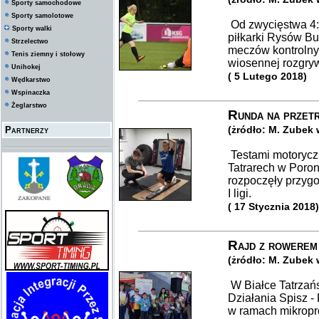
Sporty samochodowe
Sporty samolotowe
Od zwycięstwa 4:
Sporty walki
piłkarki Rysów Bu
Strzelectwo
meczów kontrolny
Tenis ziemny i stołowy
wiosennej rozgrywe
Unihokej
( 5 Lutego 2018)
Wędkarstwo
Wspinaczka
Żeglarstwo
Runda na przet
(żródło: M. Zubek
Partnerzy
Testami motorycz
Tatrarech w Poron
rozpoczęły przyg
I ligi.
( 17 Stycznia 2018)
Rajd z rowerem
(żródło: M. Zubek
W Białce Tatrzań
Działania Spisz -
w ramach mikropro