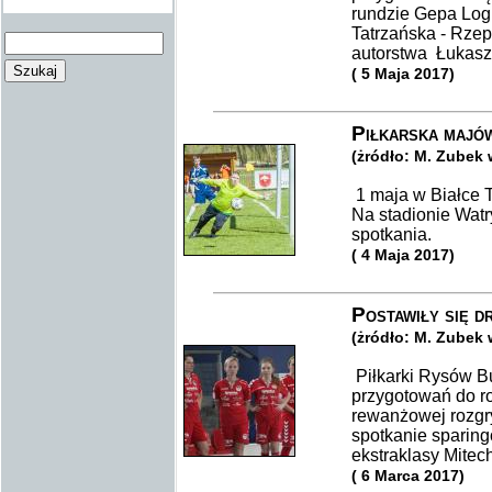
rundzie Gepa Log
Tatrzańska - Rzep
autorstwa Łukasz
( 5 Maja 2017)
Piłkarska majów
(żródło: M. Zubek
1 maja w Białce T
Na stadionie Wat
spotkania.
( 4 Maja 2017)
Postawiły się d
(żródło: M. Zubek
Piłkarki Rysów B
przygotowań do ro
rewanżowej rozgry
spotkanie sparing
ekstraklasy Mite
( 6 Marca 2017)