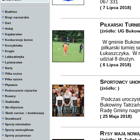
067 331
( 7 Lipca 2018)
Biathlon
Biegi narciarskie
Piłkarski Turni
Dart
Hokej
(żródło: UG Bukow
Kajakarstwo
Konkurencje konne
W gminie Bukowin
Koszykówka
piłkarski turniej
Kręgle
Łukaszczyka. W r
Lekkoatletyka
udział 8 drużyn.
Łyżwiarstwo
( 6 Lipca 2018)
Narty
Piłka nożna
Piłka ręczna
Sportowcy uho
Pływanie
(żródło: )
Podnoszenie ciężarów
Rowery
Podczas uroczyst
Siatkówka
Bukowiny Tatrzańs
Ski-Alpinizm
Radę Gminy nagro
Skoki narciar. i kombinacja
( 25 Maja 2018)
Snowboard
Sporty extremalne
Sporty motocyklowe
Rysy mają nową
Sporty pożarnicze
(żródło: M. Zubek