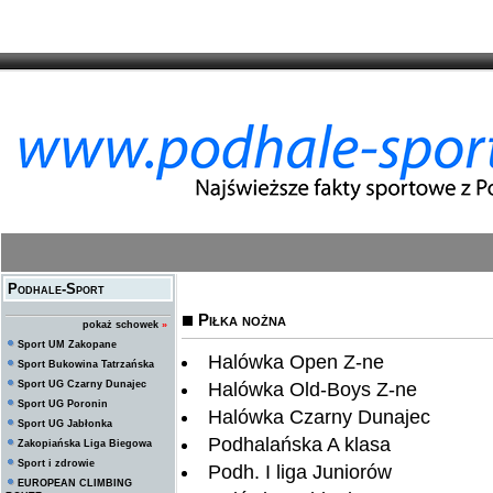
Podhale-Sport
Piłka nożna
pokaż schowek
»
Sport UM Zakopane
Halówka Open Z-ne
Sport Bukowina Tatrzańska
Sport UG Czarny Dunajec
Halówka Old-Boys Z-ne
Sport UG Poronin
Halówka Czarny Dunajec
Sport UG Jabłonka
Podhalańska A klasa
Zakopiańska Liga Biegowa
Sport i zdrowie
Podh. I liga Juniorów
EUROPEAN CLIMBING