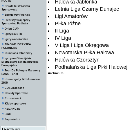
Halówka Jabłonka
ROUTE
Szkoła Mistrzostwa
Letnia Liga Czarny Dunajec
Sportowego
Sportowcy Podhala
Ligi Amatorów
Plebiscyt Najlepszy
Piłka różne
Sportowiec Podhala
Orlen CUP
II Liga
Igrzyska STO
IV Liga
Igrzyska lekarskie
V Liga i Liga Okręgowa
ZIMOWE IGRZYSKA
POLONIJNE
Nowotarska Piłka Halowa
Olimpiada młodzieży
Igrzyska Olimpijskie
Halówka Czorsztyn
Mistrzostwa Świata Igrzyska
Europejskie
Podhalańska Liga Piłki Halowej
Tour De Pologne Maratony
Archiwum
LANG TEAM
Uniwersjady, MS Juniorów
ZIOM
COS Zakopane
Obiekty Sportowe
Rozmaitości
Kluby sportowe
REDAKCJA
Linki
Zapowiedzi
Dyscypliny