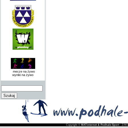
mecze na żywo
wyniki na żywo
Copyright ©
MATinternet & Podhale-Sport
- ZAKO