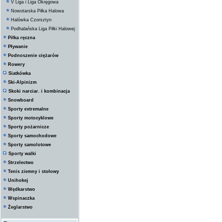
V Liga i Liga Okręgowa
Nowotarska Piłka Halowa
Halówka Czorsztyn
Podhalańska Liga Piłki Halowej
Piłka ręczna
Pływanie
Podnoszenie ciężarów
Rowery
Siatkówka
Ski-Alpinizm
Skoki narciar. i kombinacja
Snowboard
Sporty extremalne
Sporty motocyklowe
Sporty pożarnicze
Sporty samochodowe
Sporty samolotowe
Sporty walki
Strzelectwo
Tenis ziemny i stołowy
Unihokej
Wędkarstwo
Wspinaczka
Żeglarstwo