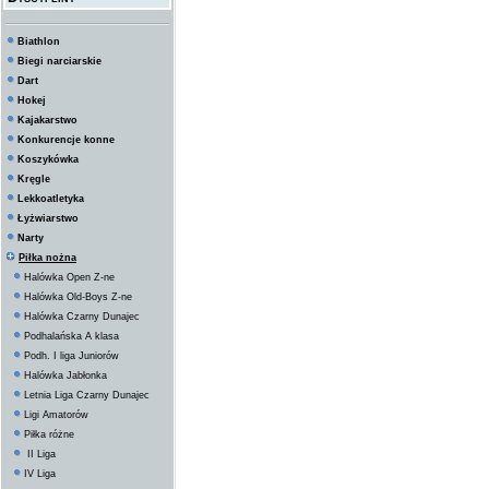
Biathlon
Biegi narciarskie
Dart
Hokej
Kajakarstwo
Konkurencje konne
Koszykówka
Kręgle
Lekkoatletyka
Łyżwiarstwo
Narty
Piłka nożna
Halówka Open Z-ne
Halówka Old-Boys Z-ne
Halówka Czarny Dunajec
Podhalańska A klasa
Podh. I liga Juniorów
Halówka Jabłonka
Letnia Liga Czarny Dunajec
Ligi Amatorów
Piłka różne
II Liga
IV Liga