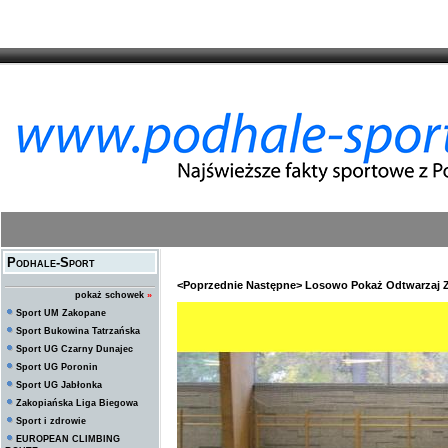
Podhale-Sport
<Poprzednie
Następne>
Losowo
Pokaż
Odtwarzaj
pokaż schowek
»
Sport UM Zakopane
Sport Bukowina Tatrzańska
Sport UG Czarny Dunajec
Sport UG Poronin
Sport UG Jabłonka
Zakopiańska Liga Biegowa
Sport i zdrowie
EUROPEAN CLIMBING