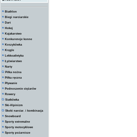
Biathlon
Biegi narciarskie
Dart
Hokej
Kajakarstwo
Konkurencje konne
Koszykówka
Kręgle
Lekkoatletyka
Łyżwiarstwo
Narty
Piłka nożna
Piłka ręczna
Pływanie
Podnoszenie ciężarów
Rowery
Siatkówka
Ski-Alpinizm
Skoki narciar. i kombinacja
Snowboard
Sporty extremalne
Sporty motocyklowe
Sporty pożarnicze