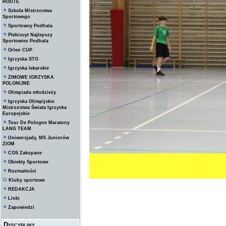
ROUTE
Szkoła Mistrzostwa
Sportowego
Sportowcy Podhala
Plebiscyt Najlepszy
Sportowiec Podhala
Orlen CUP
Igrzyska STO
Igrzyska lekarskie
ZIMOWE IGRZYSKA
POLONIJNE
Olimpiada młodzieży
Igrzyska Olimpijskie
Mistrzostwa Świata Igrzyska
Europejskie
Tour De Pologne Maratony
LANG TEAM
Uniwersjady, MS Juniorów
ZIOM
COS Zakopane
Obiekty Sportowe
Rozmaitości
Kluby sportowe
REDAKCJA
Linki
Zapowiedzi
Dyscypliny